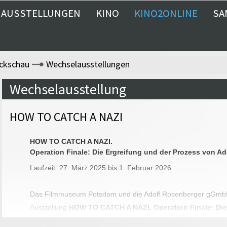
AUSSTELLUNGEN
KINO
KINO2ONLINE
SA
ckschau
Wechselausstellungen
Wechselausstellung
HOW TO CATCH A NAZI
HOW TO CATCH A NAZI.
Operation Finale: Die Ergreifung und der Prozess von A
Laufzeit: 27. März 2025 bis 1. Februar 2026
Das Filmmuseum Potsdam und die Adolf Rosenberger gGmbH 
Ausstellung
HOW TO CATCH A NAZI. Operation Finale: Die
Prozess von Adolf Eichmann
. Schirmherr der Ausstellung 