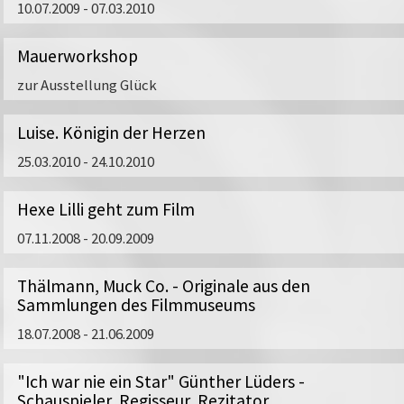
10.07.2009 - 07.03.2010
Als Prolog zur Sonderausstellung präsentierte die Foyera
Mauerworkshop
FILM_PLAKATE" im Zeitraum 07.9.2023 - 22.10.2024 ausg
internationale Filmplakate sowie eine Fotogalerie, die d
zur Ausstellung Glück
Verbundenheit des Regisseurs mit dem Filmmuseum Pots
Beide Ausstellungen werden von einem umfassenden Pro
Luise. Königin der Herzen
Filmreihe
bietet einen umfassenden Einblick in das Schaf
25.03.2010 - 24.10.2010
Bildmaterial zu "Voll das Leben!" findet sich im
Presseber
Hexe Lilli geht zum Film
07.11.2008 - 20.09.2009
Link zur Filmreihe
Thälmann, Muck Co. - Originale aus den
Sammlungen des Filmmuseums
18.07.2008 - 21.06.2009
"Ich war nie ein Star" Günther Lüders -
Schauspieler, Regisseur, Rezitator