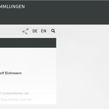
MMLUNGEN
DE
EN
dolf Eichmann
präsentierten die
 Ergreifung und der
in Potsdam ist Günther