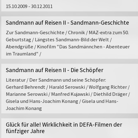
15.10.2009 - 30.12.2011
Brandenburg. Er wurde mehrfach mit dem Bundesverdien
Ab September 2025 luden wir gemeinsam mit FILMERNST z
Sänger und Gitarrist tourt er gemeinsam mit Schauspiele
Begleitprogramm
ein.
Sandmann auf Reisen II - Sandmann-Geschichte
Scheer und Band durch das In- und Ausland, trägt die S
Rio Reiser und Giesbert zu Knyphausen weiter und interpre
Zur Sandmann-Geschichte / Chronik / MAZ-extra zum 50.
Geburtstag / Längstes Sandmann-Bild der Welt /
Die
Abendgrüße / Kinofilm "Das Sandmännchen - Abenteuer
Sonderausstellung "Voll das Leben! Andreas Dresen 
im Traumland" /
begehbare Collage inszeniert und stellt zehn Schlüsselfil
kollektiver Kreativität in den Vordergrund. Ein zentrales 
Sandmann auf Reisen II - Die Schöpfer
Andreas Dresen so wichtige Team- bzw. Ensemble-Arbeit.
und Freund*innen werden gewürdigt. Neben biographische
Literatur / Der Sandmann und seine Schöpfer:
Ausstellung Arbeitsprozesse zwischen Drehbuch und letz
Gerhard Behrendt / Harald Serowski / Wolfgang Richter /
Marianne Serowski / Manfred Kujawski / Diethild Dräger /
Sammlungen des Filmmuseums Potsdam bewahren über Ja
Gisela und Hans-Joachim Konang / Gisela und Hans-
sowohl des Regisseurs als auch die seiner Mitarbeiterinne
Joachim Konang
Susanne Hopf und der Kostümbildnerin Sabine Greunig. D
umfassen Arbeitsdrehbücher, Kostüme, Requisiten, Szen
Glück für alle! Wirklichkeit in DEFA-Filmen der
Eigene Sets erhalten die Dokumentarfilme sowie Dresens
fünfziger Jahre
Schauspiel und Oper.