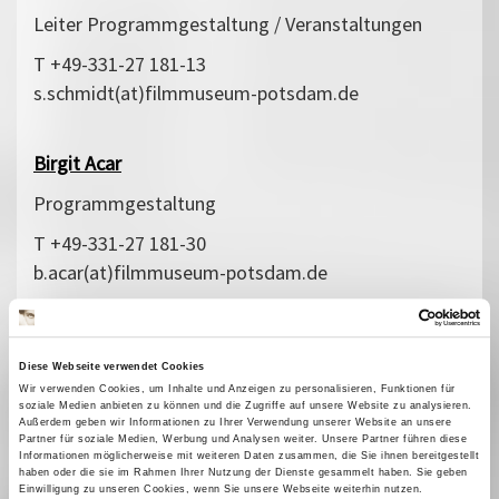
Leiter Programmgestaltung / Veranstaltungen
T +49-331-27 181-13
s.schmidt(at)filmmuseum-potsdam.de
Birgit Acar
Programmgestaltung
T +49-331-27 181-30
b.acar(at)filmmuseum-potsdam.de
Kay Schönherr
Diese Webseite verwendet Cookies
Kinoleitung / Vermietung / Programmgestaltung
Wir verwenden Cookies, um Inhalte und Anzeigen zu personalisieren, Funktionen für
soziale Medien anbieten zu können und die Zugriffe auf unsere Website zu analysieren.
T +49-331-27 181-17
Außerdem geben wir Informationen zu Ihrer Verwendung unserer Website an unsere
Partner für soziale Medien, Werbung und Analysen weiter. Unsere Partner führen diese
k.schoenherr(at)filmmuseum-potsdam.de
Informationen möglicherweise mit weiteren Daten zusammen, die Sie ihnen bereitgestellt
haben oder die sie im Rahmen Ihrer Nutzung der Dienste gesammelt haben. Sie geben
Einwilligung zu unseren Cookies, wenn Sie unsere Webseite weiterhin nutzen.