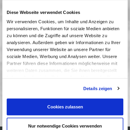
Renate Schmal
Diese Webseite verwendet Cookies
T +49-331-6202-733
Wir verwenden Cookies, um Inhalte und Anzeigen zu
r.schmal(at)filmmuseum-potsdam.de
personalisieren, Funktionen für soziale Medien anbieten
zu können und die Zugriffe auf unsere Website zu
Informationen zur Benutzung des Bestandes
analysieren. Außerdem geben wir Informationen zu Ihrer
Verwendung unserer Website an unsere Partner für
soziale Medien, Werbung und Analysen weiter. Unsere
Partner führen diese Informationen möglicherweise mit
Szenen-, Werk- und Aushangfotos
weiteren Daten zusammen, die Sie ihnen bereitgestellt
haben oder die sie im Rahmen Ihrer Nutzung der Dienste
Porträts und Privataufnahmen
gesammelt haben. Sie geben Einwilligung zu unseren
Details zeigen
Bilder von Festivals und Kinoereignissen
Cookies, wenn Sie unsere Webseite weiterhin nutzen.
Bilder in Einzelsammlungen
Cookies zulassen
Nur notwendige Cookies verwenden