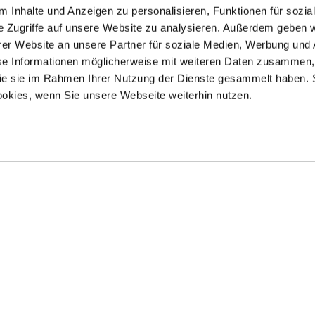
 Inhalte und Anzeigen zu personalisieren, Funktionen für sozia
e Zugriffe auf unsere Website zu analysieren. Außerdem geben w
er Website an unsere Partner für soziale Medien, Werbung und 
se Informationen möglicherweise mit weiteren Daten zusammen, 
 die sie im Rahmen Ihrer Nutzung der Dienste gesammelt haben. 
ookies, wenn Sie unsere Webseite weiterhin nutzen.
Kontakt / Anfahrt
Impressum
Öffnungszeiten / Preise
Sitemap
Führungen /
Datenschutz
Cookie-Einstellungen
Vermittlung
Über uns
Freundeskreis
Museumsshop
Vermietung
Gastronomie
Barrierefreiheit