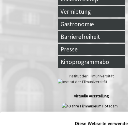
Vermietung
Gastronomie
Barrierefreiheit
Presse
Kinoprogrammabo
Institut der Filmuniversität
virtuelle Ausstellung
Spielplan Aug
2026
Diese Webseite verwende
Mo
Di
Mi
Do
Fr
Sa
So