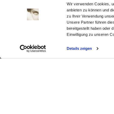
Wir verwenden Cookies, um
1
2
anbieten zu können und di
3
4
5
6
7
8
9
zu Ihrer Verwendung unser
10
11
12
13
14
15
16
Unsere Partner führen die
17
18
19
20
21
22
23
bereitgestellt haben oder
24
25
26
27
28
29
30
Einwilligung zu unseren C
31
Details zeigen
Aktuell
Digitales
Ausstellungen
Kino
Kino2online
Sammlungen
Forschung