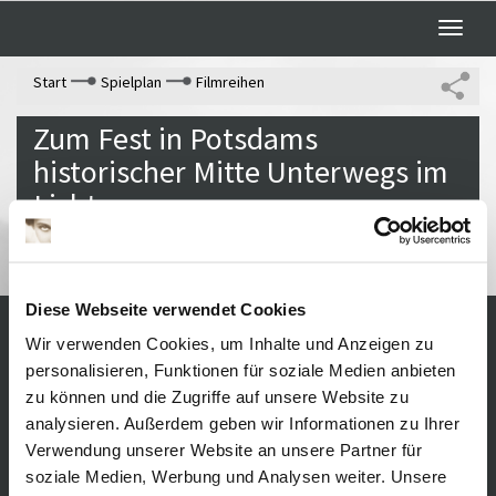
Toggle
naviga
Start
Spielplan
Filmreihen
Zum Fest in Potsdams
historischer Mitte Unterwegs im
Licht
Diese Webseite verwendet Cookies
Wir verwenden Cookies, um Inhalte und Anzeigen zu
Kontakt / Anfahrt
Impressum
personalisieren, Funktionen für soziale Medien anbieten
Öffnungszeiten /
Sitemap
zu können und die Zugriffe auf unsere Website zu
Datenschutz
Preise
analysieren. Außerdem geben wir Informationen zu Ihrer
Führungen /
Cookie-
Verwendung unserer Website an unsere Partner für
Vermittlung
Einstellungen
soziale Medien, Werbung und Analysen weiter. Unsere
Über uns