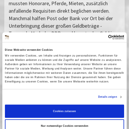
mussten Honorare, Pferde, Mieten, zusätzlich
anfallende Requisiten direkt beglichen werden.
Manchmal halfen Post oder Bank vor Ort bei der
Unterbringung dieser großen Geldbeträge -
Tausende Mark der DDR - und lagerte das Geld in
einem Tresor. Überzählige Summen wurden nach
den angefallenen Auszahlungen in Jute-Säckchen
Diese Webseite verwendet Cookies
gelagert.
Wir verwenden Cookies, um Inhalte und Anzeigen zu personalisieren, Funktionen für
soziale Medien anbieten zu können und die Zugriffe auf unsere Website zu analysieren.
Außerdem geben wir Informationen zu Ihrer Verwendung unserer Website an unsere
Partner für soziale Medien, Werbung und Analysen weiter. Unsere Partner führen diese
Wir zeigen im Rahmen des kleinsten
Informationen möglicherweise mit weiteren Daten zusammen, die Sie ihnen bereitgestellt
Ausstellungsformates des Museums, dem
haben oder die sie im Rahmen Ihrer Nutzung der Dienste gesammelt haben. Sie geben
Einwilligung zu unseren Cookies, wenn Sie unsere Webseite weiterhin nutzen.
"Besonderen Objekt", die originalen
Bargeldsäckchen, die in den 50er-70er Jahren im
Details zeigen
DEFA-Studio für Spielfilme von den Kassierern und
Mitarbeitern der Filmgeschäftsführung zur
Cookies zulassen
Einlagerung des restlichen Bargeldbestandes bei
Sparkassen verwendet wurden.
Nur notwendige Cookies verwenden