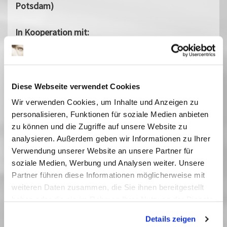
Potsdam)
In Kooperation mit:
Internationales Frauen Film Fest Dortmund+Köln
WDR
Diese Webseite verwendet Cookies
Anmerkung des WDR:
Wir verwenden Cookies, um Inhalte und Anzeigen zu
Nach Sichtung der Dokumentation » Zeit des
personalisieren, Funktionen für soziale Medien anbieten
Schweigens und der Dunkelheit « aus dem Jahr
zu können und die Zugriffe auf unsere Website zu
1982 und eingehender Prüfung der dazu
analysieren. Außerdem geben wir Informationen zu Ihrer
archivierten Akten sehen wir die Bedeutung des
Verwendung unserer Website an unsere Partner für
Films für die wissenschaftliche und gesellschaftliche
soziale Medien, Werbung und Analysen weiter. Unsere
Partner führen diese Informationen möglicherweise mit
Aufarbeitung der Ausgrenzung und Ermordung von
weiteren Daten zusammen, die Sie ihnen bereitgestellt
Sinti und Roma während des Nationalsozialismus.
haben oder die sie im Rahmen Ihrer Nutzung der Dienste
Daher hat der WDR entschieden, den Film zu
gesammelt haben. Sie geben Einwilligung zu unseren
bestimmten Zwecken freizugeben. Diese Freigabe,
Details zeigen
Cookies, wenn Sie unsere Webseite weiterhin nutzen.