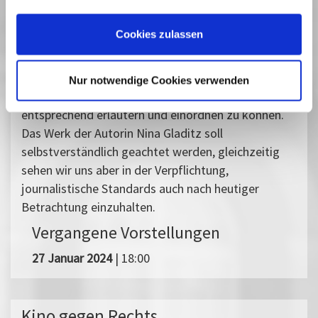
z.B. für ein Fachpublikum im Rahmen einer
Veranstaltung, ist aus unserer Sicht dann möglich,
Cookies zulassen
wenn eine entsprechende redaktionelle Einordnung
gewährleistet ist. Diese ist wichtig, um die
Hintergründe der Entstehung der Dokumentation
Nur notwendige Cookies verwenden
und der juristischen Auseinandersetzung
entsprechend erläutern und einordnen zu können.
Das Werk der Autorin Nina Gladitz soll
selbstverständlich geachtet werden, gleichzeitig
sehen wir uns aber in der Verpflichtung,
journalistische Standards auch nach heutiger
Betrachtung einzuhalten.
Vergangene Vorstellungen
27 Januar 2024
| 18:00
Kino gegen Rechts