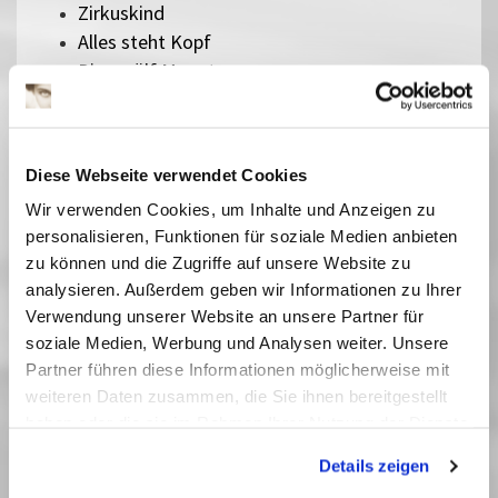
Zirkuskind
Alles steht Kopf
Die zwölf Monate
Ein Mädchen namens Willow
Pumuckl und das große Missverständnis
Zoomania 2
Diese Webseite verwendet Cookies
Checker Tobi 3 - Die heimliche Herrscherin der
Wir verwenden Cookies, um Inhalte und Anzeigen zu
Erde
Die Schneekönigin
personalisieren, Funktionen für soziale Medien anbieten
zu können und die Zugriffe auf unsere Website zu
Bibi Blocksberg - Das große Hexentreffen
analysieren. Außerdem geben wir Informationen zu Ihrer
Der geheime Garten
Verwendung unserer Website an unsere Partner für
Rico, Oskar und die Tieferschatten
soziale Medien, Werbung und Analysen weiter. Unsere
Das singende, klingende Bäumchen
Partner führen diese Informationen möglicherweise mit
Kurzfilme für Kleine - Hingeguckt und
weiteren Daten zusammen, die Sie ihnen bereitgestellt
zugehört
haben oder die sie im Rahmen Ihrer Nutzung der Dienste
Die Schatzsuche im Blaumeisental
gesammelt haben. Sie geben Einwilligung zu unseren
Peterchens Mondfahrt
Details zeigen
Cookies, wenn Sie unsere Webseite weiterhin nutzen.
Ab morgen bin ich mutig