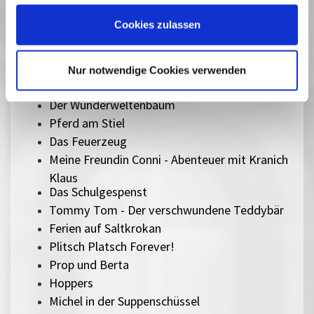
Best of Schlingel - Kurzfilme
Cookies zulassen
Hola Frida!
Zusammen staunen - Animationen für Kinder
1-2-3 Corona
Nur notwendige Cookies verwenden
Der letzte Walsänger
Der Wunderweltenbaum
Pferd am Stiel
Das Feuerzeug
Meine Freundin Conni - Abenteuer mit Kranich
Klaus
Das Schulgespenst
Tommy Tom - Der verschwundene Teddybär
Ferien auf Saltkrokan
Plitsch Platsch Forever!
Prop und Berta
Hoppers
Michel in der Suppenschüssel