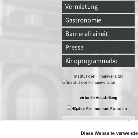
Vermietung
Gastronomie
Barrierefreiheit
Presse
Kinoprogrammabo
Institut der Filmuniversität
virtuelle Ausstellung
Spielplan Aug
2026
Mo
Di
Mi
Do
Fr
Sa
So
Diese Webseite verwende