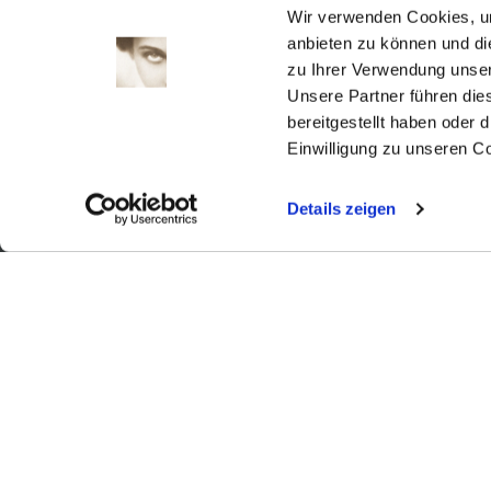
1
2
Wir verwenden Cookies, um
3
4
5
6
7
8
9
anbieten zu können und di
zu Ihrer Verwendung unser
10
11
12
13
14
15
16
Unsere Partner führen die
17
18
19
20
21
22
23
bereitgestellt haben oder
24
25
26
27
28
29
30
Einwilligung zu unseren C
31
Details zeigen
Aktuell
Digitales
Ausstellungen
Kino
Kino2online
Sammlungen
Forschung