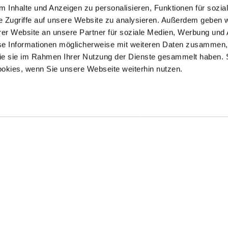
 Inhalte und Anzeigen zu personalisieren, Funktionen für sozia
e Zugriffe auf unsere Website zu analysieren. Außerdem geben w
er Website an unsere Partner für soziale Medien, Werbung und 
se Informationen möglicherweise mit weiteren Daten zusammen, 
 die sie im Rahmen Ihrer Nutzung der Dienste gesammelt haben. 
ookies, wenn Sie unsere Webseite weiterhin nutzen.
Kontakt / Anfahrt
Impressum
Öffnungszeiten / Preise
Sitemap
Führungen /
Datenschutz
Cookie-Einstellungen
Vermittlung
Über uns
Freundeskreis
Museumsshop
Vermietung
Gastronomie
Barrierefreiheit