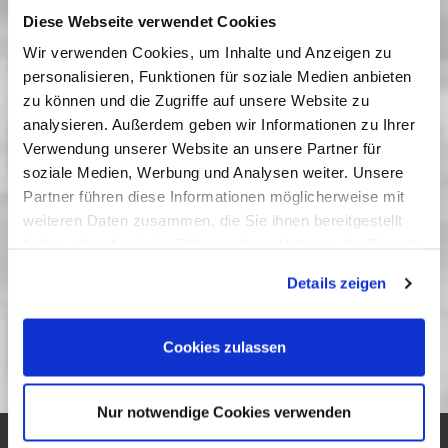
Diese Webseite verwendet Cookies
In dieser Veranstaltungsreihe des Studiengangs
Wir verwenden Cookies, um Inhalte und Anzeigen zu
»Filmkulturerbe« der Filmuniversität Babelsberg
personalisieren, Funktionen für soziale Medien anbieten
zeigen wir dokumentarische Filme, die mit
zu können und die Zugriffe auf unsere Website zu
audiovisuellem Archivmaterial arbeiten, um
analysieren. Außerdem geben wir Informationen zu Ihrer
(Film-)Geschichte individuell und emotional zu
Verwendung unserer Website an unsere Partner für
erzählen und gleichzeitig ihre Bedingungen und
soziale Medien, Werbung und Analysen weiter. Unsere
Möglichkeiten kritisch zu reflektieren.
Partner führen diese Informationen möglicherweise mit
weiteren Daten zusammen, die Sie ihnen bereitgestellt
Vergangene Vorstellungen
haben oder die sie im Rahmen Ihrer Nutzung der Dienste
13 Januar 2016
| 19:00
gesammelt haben. Sie geben Einwilligung zu unseren
Details zeigen
Cookies, wenn Sie unsere Webseite weiterhin nutzen.
Film-Erbe-Filme
Cookies zulassen
Nur notwendige Cookies verwenden