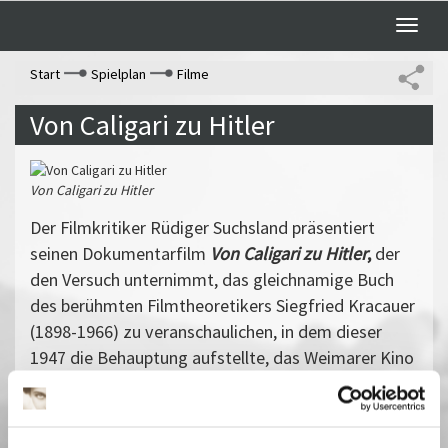
Toggle
naviga
Start
Spielplan
Filme
Von Caligari zu Hitler
Von Caligari zu Hitler
Der Filmkritiker Rüdiger Suchsland präsentiert
seinen Dokumentarfilm
Von Caligari zu Hitler
,
der
den Versuch unternimmt, das gleichnamige Buch
des berühmten Filmtheoretikers Siegfried Kracauer
(1898-1966) zu veranschaulichen, in dem dieser
1947 die Behauptung aufstellte, das Weimarer Kino
hätte in seinen Themen, Figuren und Bildern bereits
die Nazi-Diktatur der 1930er Jahre angekündigt.
In Anwesenheit des Filmemachers