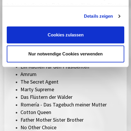
haben oder die sie im Rahmen Ihrer Nutzung der Dienste
Sentimental Value
gesammelt haben. Sie geben Einwilligung zu unseren
The Mastermind
Details zeigen
Cookies, wenn Sie unsere Webseite weiterhin nutzen.
Silent Friend
Lesbian Space Princess
Cookies zulassen
Sorry, Baby
Ein einfacher Unfall
Therapie für Wikinger
Nur notwendige Cookies verwenden
Ach, diese Lücke, diese entsetzliche Lücke
Ein Kuchen für den Präsidenten
Amrum
The Secret Agent
Marty Supreme
Das Flüstern der Wälder
Romería - Das Tagebuch meiner Mutter
Cotton Queen
Father Mother Sister Brother
No Other Choice