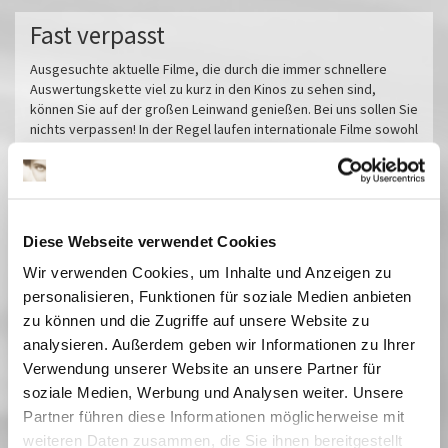
Fast verpasst
Ausgesuchte aktuelle Filme, die durch die immer schnellere
Auswertungskette viel zu kurz in den Kinos zu sehen sind,
können Sie auf der großen Leinwand genießen. Bei uns sollen Sie
nichts verpassen! In der Regel laufen internationale Filme sowohl
synchronisiert als auch in den untertitelten Originalfassungen.
Miroirs No. 3
Das tiefste Blau
Pfau - Bin ich echt?
Diese Webseite verwendet Cookies
Im Prinzip Familie
Wir verwenden Cookies, um Inhalte und Anzeigen zu
Sorda
personalisieren, Funktionen für soziale Medien anbieten
Sehnsucht in Sangerhausen
zu können und die Zugriffe auf unsere Website zu
Vermiglio
analysieren. Außerdem geben wir Informationen zu Ihrer
Im Schatten des Orangenbaums
Verwendung unserer Website an unsere Partner für
Der Held vom Bahnhof Friedrichstraße
soziale Medien, Werbung und Analysen weiter. Unsere
Herz aus Eis
Partner führen diese Informationen möglicherweise mit
Das Verschwinden des Josef Mengele
weiteren Daten zusammen, die Sie ihnen bereitgestellt