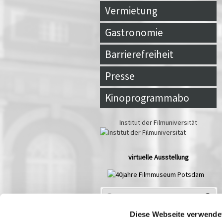
Vermietung
Gastronomie
Barrierefreiheit
Presse
Kinoprogrammabo
Institut der Filmuniversität
virtuelle Ausstellung
Spielplan Aug
2026
Mo
Di
Mi
Do
Fr
Sa
So
Diese Webseite verwende