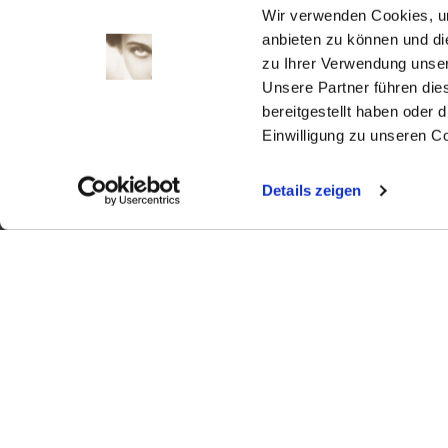
1
2
Wir verwenden Cookies, um
3
4
5
6
7
8
9
anbieten zu können und di
zu Ihrer Verwendung unser
10
11
12
13
14
15
16
Unsere Partner führen die
17
18
19
20
21
22
23
bereitgestellt haben oder
24
25
26
27
28
29
30
Einwilligung zu unseren C
31
Details zeigen
Aktuell
Digitales
Ausstellungen
Kino
Kino2online
Sammlungen
Forschung