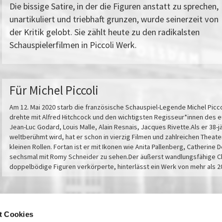
Die bissige Satire, in der die Figuren anstatt zu sprechen,
unartikuliert und triebhaft grunzen, wurde seinerzeit von
der Kritik gelobt. Sie zählt heute zu den radikalsten
Schauspielerfilmen in Piccoli Werk.
Für Michel Piccoli
Am 12. Mai 2020 starb die französische Schauspiel-Legende Michel Piccoli
drehte mit Alfred Hitchcock und den wichtigsten Regisseur*innen des eu
Jean-Luc Godard, Louis Malle, Alain Resnais, Jacques Rivette.Als er 38-
weltberühmt wird, hat er schon in vierzig Filmen und zahlreichen Theat
kleinen Rollen. Fortan ist er mit Ikonen wie Anita Pallenberg, Catherin
sechsmal mit Romy Schneider zu sehen.Der äußerst wandlungsfähige Cha
doppelbödige Figuren verkörperte, hinterlässt ein Werk von mehr als 2
t Cookies