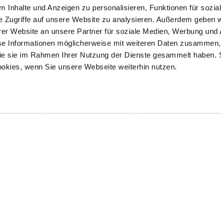
 Inhalte und Anzeigen zu personalisieren, Funktionen für sozia
e Zugriffe auf unsere Website zu analysieren. Außerdem geben w
er Website an unsere Partner für soziale Medien, Werbung und 
se Informationen möglicherweise mit weiteren Daten zusammen, 
 die sie im Rahmen Ihrer Nutzung der Dienste gesammelt haben. 
ookies, wenn Sie unsere Webseite weiterhin nutzen.
Kontakt / Anfahrt
Impressum
Öffnungszeiten / Preise
Sitemap
Führungen /
Datenschutz
Cookie-Einstellungen
Vermittlung
Über uns
Freundeskreis
Museumsshop
Vermietung
Gastronomie
Barrierefreiheit