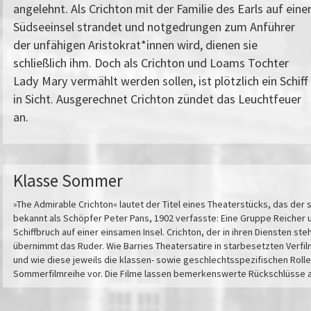
angelehnt. Als Crichton mit der Familie des Earls auf eine
Südseeinsel strandet und notgedrungen zum Anführer
der unfähigen Aristokrat*innen wird, dienen sie
schließlich ihm. Doch als Crichton und Loams Tochter
Lady Mary vermählt werden sollen, ist plötzlich ein Schiff
in Sicht. Ausgerechnet Crichton zündet das Leuchtfeuer
an.
Klasse Sommer
»The Admirable Crichton« lautet der Titel eines Theaterstücks, das der s
bekannt als Schöpfer Peter Pans, 1902 verfasste: Eine Gruppe Reicher
Schiffbruch auf einer einsamen Insel. Crichton, der in ihren Diensten ste
übernimmt das Ruder. Wie Barries Theatersatire in starbesetzten Verfi
und wie diese jeweils die klassen- sowie geschlechtsspezifischen Rolle
Sommerfilmreihe vor. Die Filme lassen bemerkenswerte Rückschlüsse au