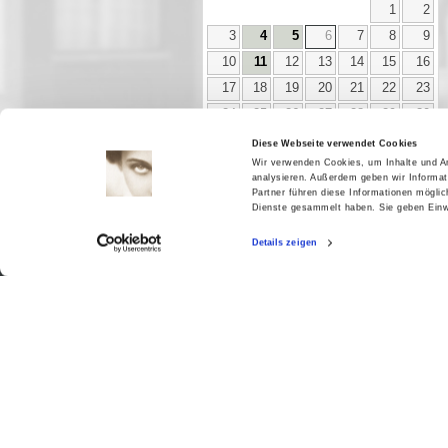
1
2
3
4
5
6
7
8
9
10
11
12
13
14
15
16
17
18
19
20
21
22
23
24
25
26
27
28
29
30
31
Diese Webseite verwendet Cookies
Wir verwenden Cookies, um Inhalte und An
analysieren. Außerdem geben wir Informat
Partner führen diese Informationen mögli
Dienste gesammelt haben. Sie geben Einwi
Aktuell
Digitales
Details zeigen
Ausstellungen
Kino
Kino2online
Sammlungen
Forschung