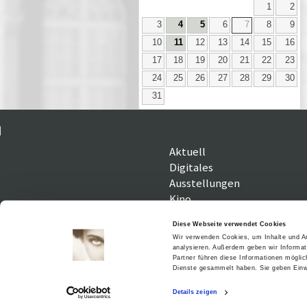
1
2
3
4
5
6
7
8
9
10
11
12
13
14
15
16
17
18
19
20
21
22
23
24
25
26
27
28
29
30
31
Aktuell
Digitales
Ausstellungen
Kino
Kino2online
Diese Webseite verwendet Cookies
Sammlungen
Wir verwenden Cookies, um Inhalte und An
Forschung
analysieren. Außerdem geben wir Informat
Partner führen diese Informationen mögli
Dienste gesammelt haben. Sie geben Einwi
Details zeigen