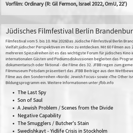
Vorfilm: Ordinary (R: Gil Fermon, Israel 2022, OmU, 22')
Jüdisches Filmfestival Berlin Brandenbu
Filmfestival vom 5. bis 10. Mai 2026Das Jüdische Filmfestival Berlin Bran
Vielfalt jüdischer Perspektiven im Kino zu entdecken. Mit 60 Filmen au
mehreren Spezialreihen ist es das wichtigste Forum für jüdisches Kino 
internationalen Gästen und Podiumsdiskussionen begleiten das Progra
dokumentarisch oder fiktional - die Filme des 32. JFBB regen zum gem
Filmmuseum Potsdam präsentiert das JFBB Beiträge aus den Wettbewer
Filme aus den Sonderreihen »Nordic Jewish Focus« sowie »The Other Isr
Bildungsprogramm ein. Weitere Informationen unter jfbb.info
The Last Spy
Son of Saul
A Jewish Problem / Scenes from the Divide
Negative Capability
The Smugglers / Butcher's Stain
Swedishkayt - Yidlife Crisis in Stockholm