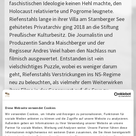
faschistischen Ideologie keinen Hehl machte, den
Holocaust relativierte und Pogrome leugnete.
Riefenstahls lange in ihrer Villa am Starnberger See
gehütetes Privatarchiv ging 2018 an die Stiftung
Preußischer Kulturbesitz. Die Journalistin und
Produzentin Sandra Maischberger und der
Regisseur Andres Veiel haben den Nachlass nun
filmisch ausgewertet. Entstanden ist »ein
vielschichtiges Puzzle, wobei es weniger darum
geht, Riefenstahls Verstrickungen ins NS-Regime
neu zu beleuchten, als vielmehr dem Weiterwirken
ihrer Filme in der Gegenwart auf die Spur zu
kommen.« (Filmdienst)
Vergangene Vorstellungen
Diese Webseite verwendet Cookies
Wir verwenden Cookies, um Inhalte und Anzeigen zu personalisieren, Funktionen für
01 März 2025
| 17:00
soziale Medien anbieten zu können und die Zugriffe auf unsere Website zu analysieren.
Außerdem geben wir Informationen zu Ihrer Verwendung unserer Website an unsere
07 März 2025
| 21:30
Partner für soziale Medien, Werbung und Analysen weiter. Unsere Partner führen diese
Informationen möglicherweise mit weiteren Daten zusammen, die Sie ihnen bereitgestellt
29 März 2025
| 17:00