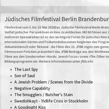
Jüdisches Filmfestival Berlin Brandenbu
Filmfestival vom 5. bis 10. Mai 2026Das Jüdische Filmfestival Berlin Bran
Vielfalt jüdischer Perspektiven im Kino zu entdecken. Mit 60 Filmen au
mehreren Spezialreihen ist es das wichtigste Forum für jüdisches Kino 
internationalen Gästen und Podiumsdiskussionen begleiten das Progra
dokumentarisch oder fiktional - die Filme des 32. JFBB regen zum gem
Filmmuseum Potsdam präsentiert das JFBB Beiträge aus den Wettbewer
Filme aus den Sonderreihen »Nordic Jewish Focus« sowie »The Other Isr
Bildungsprogramm ein. Weitere Informationen unter jfbb.info
The Last Spy
Son of Saul
A Jewish Problem / Scenes from the Divide
Negative Capability
The Smugglers / Butcher's Stain
Swedishkayt - Yidlife Crisis in Stockholm
A Goodnight Kiss