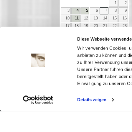
1
2
3
4
5
6
7
8
9
10
11
12
13
14
15
16
17
18
19
20
21
22
23
24
25
26
27
28
29
30
Diese Webseite verwende
31
Wir verwenden Cookies, um
anbieten zu können und di
zu Ihrer Verwendung unser
Aktuell
Unsere Partner führen die
Digitales
bereitgestellt haben oder
Ausstellungen
Einwilligung zu unseren C
Kino
Kino2online
Sammlungen
Details zeigen
Forschung