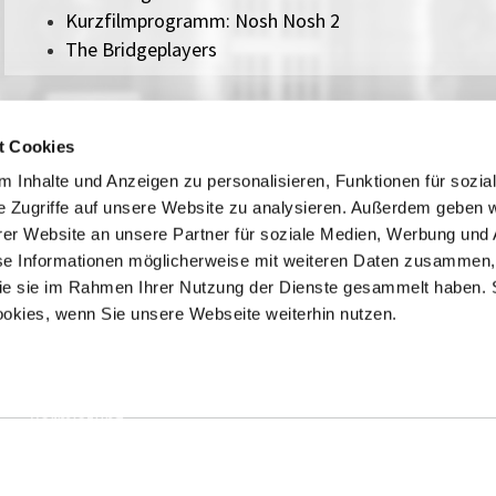
Kurzfilmprogramm: Nosh Nosh 2
The Bridgeplayers
t Cookies
 Inhalte und Anzeigen zu personalisieren, Funktionen für sozia
e Zugriffe auf unsere Website zu analysieren. Außerdem geben w
er Website an unsere Partner für soziale Medien, Werbung und 
Kontakt / Anfahrt
Impressum
se Informationen möglicherweise mit weiteren Daten zusammen, 
Öffnungszeiten / Preise
Sitemap
 die sie im Rahmen Ihrer Nutzung der Dienste gesammelt haben. 
Führungen /
Datenschutz
ookies, wenn Sie unsere Webseite weiterhin nutzen.
Cookie-Einstellungen
Vermittlung
Über uns
Freundeskreis
Museumsshop
Vermietung
Gastronomie
Barrierefreiheit