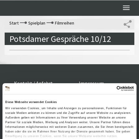
Toggle
naviga
Start
Spielplan
Filmreihen
Potsdamer Gespräche 10/12
Kontakt / Anfahrt
Impressum
Öffnungszeiten /
Sitemap
Datenschutz
Preise
Führungen /
Diese Webseite verwendet Cookies
Cookie-
Wir verwenden Cookies, um Inhalte und Anzeigen zu personalisieren, Funktionen für
Vermittlung
Einstellungen
soziale Medien anbieten zu können und die Zugriffe auf unsere Website zu analysieren.
Über uns
Außerdem geben wir Informationen zu Ihrer Verwendung unserer Website an unsere
Freundeskreis
Partner für soziale Medien, Werbung und Analysen weiter. Unsere Partner führen diese
Informationen möglicherweise mit weiteren Daten zusammen, die Sie ihnen bereitgestellt
Museumsshop
haben oder die sie im Rahmen Ihrer Nutzung der Dienste gesammelt haben. Sie geben
Einwilligung zu unseren Cookies, wenn Sie unsere Webseite weiterhin nutzen.
Vermietung