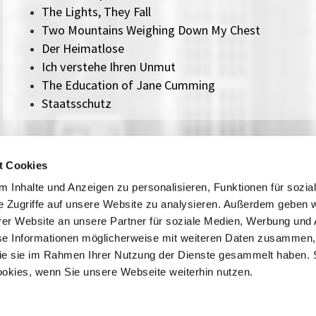
The Lights, They Fall
Two Mountains Weighing Down My Chest
Der Heimatlose
Ich verstehe Ihren Unmut
The Education of Jane Cumming
Staatsschutz
t Cookies
Kontakt / Anfahrt
Impressum
 Inhalte und Anzeigen zu personalisieren, Funktionen für sozia
Öffnungszeiten / Preise
Sitemap
e Zugriffe auf unsere Website zu analysieren. Außerdem geben w
Führungen /
Datenschutz
er Website an unsere Partner für soziale Medien, Werbung und 
Cookie-Einstellungen
Vermittlung
se Informationen möglicherweise mit weiteren Daten zusammen, 
Über uns
 die sie im Rahmen Ihrer Nutzung der Dienste gesammelt haben. 
Freundeskreis
ookies, wenn Sie unsere Webseite weiterhin nutzen.
Museumsshop
Vermietung
Gastronomie