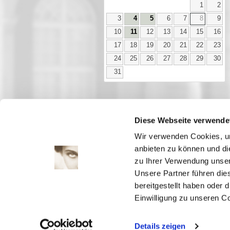
1
2
3
4
5
6
7
8
9
10
11
12
13
14
15
16
17
18
19
20
21
22
23
24
25
26
27
28
29
30
31
Diese Webseite verwende
Aktuell
Wir verwenden Cookies, um
Digitales
anbieten zu können und di
Ausstellungen
zu Ihrer Verwendung unser
Kino
Unsere Partner führen die
Kino2online
bereitgestellt haben oder
Sammlungen
Einwilligung zu unseren C
Forschung
Details zeigen