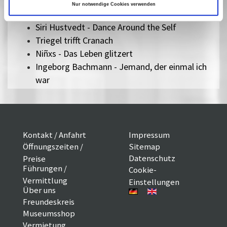
Monk in Pieces
Nur notwendige Cookies verwenden
Special Operation
Siri Hustvedt - Dance Around the Self
Triegel trifft Cranach
Niñxs - Das Leben glitzert
Ingeborg Bachmann - Jemand, der einmal ich
war
Kontakt / Anfahrt
Impressum
Öffnungszeiten /
Sitemap
Datenschutz
Preise
Führungen /
Cookie-
Vermittlung
Einstellungen
Über uns
Freundeskreis
Museumsshop
Vermietung