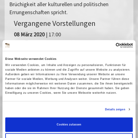
Brüchigkeit aller kulturellen und politischen
Errungenschaften spricht.
Vergangene Vorstellungen
08 März 2020
| 17:00
11 März 2020
| 17:00
Diese Webseite verwendet Cookies
New Realities
Wir verwenden Cookies, um Inhalte und Anzeigen zu personalisieren, Funktionen für
soziale Medien anbieten zu können und die Zugriffe auf unsere Website zu analysieren.
Außerdem geben wir Informationen zu Ihrer Verwendung unserer Website an unsere
Unter dem Titel »New Realities« präsentieren wir
Partner für soziale Medien, Werbung und Analysen weiter. Unsere Partner führen diese
Dokumentarfilme, die sich jenseits gängiger, fernsehtauglicher
Informationen möglicherweise mit weiteren Daten zusammen, die Sie ihnen bereitgestellt
haben oder die sie im Rahmen Ihrer Nutzung der Dienste gesammelt haben. Sie geben
Formate auf Wagnisse einlassen, eigene ästhetische Wege
Einwilligung zu unseren Cookies, wenn Sie unsere Webseite weiterhin nutzen.
beschreiten und unbekannte Themen erschließen.
Palliativstation
Details zeigen
Zirkuskind
Vienna Calling
Cookies zulassen
Mutzenbacher