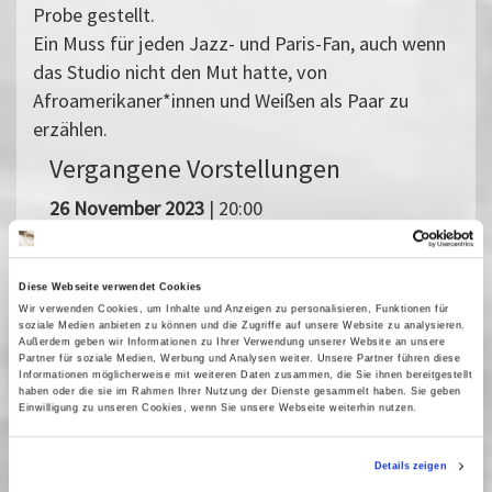
Probe gestellt.
Ein Muss für jeden Jazz- und Paris-Fan, auch wenn
das Studio nicht den Mut hatte, von
Afroamerikaner*innen und Weißen als Paar zu
erzählen.
Vergangene Vorstellungen
26 November 2023
| 20:00
I've Seen the Wall - Louis Armstrong
Diese Webseite verwendet Cookies
Wir verwenden Cookies, um Inhalte und Anzeigen zu personalisieren, Funktionen für
auf Tour in der DDR 1965
soziale Medien anbieten zu können und die Zugriffe auf unsere Website zu analysieren.
Außerdem geben wir Informationen zu Ihrer Verwendung unserer Website an unsere
Partner für soziale Medien, Werbung und Analysen weiter. Unsere Partner führen diese
In der Filmreihe zur Ausstellung »I've Seen the Wall - Louis
Informationen möglicherweise mit weiteren Daten zusammen, die Sie ihnen bereitgestellt
haben oder die sie im Rahmen Ihrer Nutzung der Dienste gesammelt haben. Sie geben
Armstrong auf Tour in der DDR 1965« des MINSK Kunsthaus in
Einwilligung zu unseren Cookies, wenn Sie unsere Webseite weiterhin nutzen.
Potsdam zeigt das Filmmuseum Potsdam an drei Abenden ein
begleitendes Filmprogramm.
Details zeigen
Ausgangspunkt ist ein Mitschnitt des Konzerts im