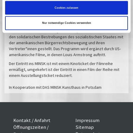
Friedrichstadtpalast, das Louis Armstrong 1965 während seiner
Cookies zulassen
Tournee durch die DDR gab. Dokumentar- sowie Spielfilme der
DEFA verdeutlichen den populären Status der Jazzmusik seit der
Staatsgründung der DDR bis Anfang der 1980er Jahre.
Nur notwendige Cookies verwenden
Jazz wird in Zusammenhang mit antiimperialistischer Politik und
den solidarischen Bestrebungen des sozialistischen Staates mit
der amerikanischen Bürgerrechtsbewegung und ihren
Vertreter*innen gestellt. Das Programm wird ergänzt durch US-
amerikanische Filme, in denen Louis Armstrong auftritt.
Der Eintritt ins MINSK ist mit einem Kinoticket der Filmreihe
ermäßigt, umgekehrt ist der Eintritt in einen Film der Reihe mit
einem Ausstellungsticket reduziert.
In Kooperation mit DAS MINSK Kunsthaus in Potsdam
Kontakt / Anfahrt
Impressum
Öffnungszeiten /
Sitemap