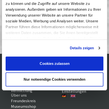
zu können und die Zugriffe auf unsere Website zu
22 August 2012
| 16:00
analysieren. Außerdem geben wir Informationen zu Ihrer
25 August 2012
| 16:00
Verwendung unserer Website an unsere Partner für
26 August 2012
| 16:00
soziale Medien, Werbung und Analysen weiter. Unsere
Partner führen diese Informationen möglicherweise mit
weiteren Daten zusammen, die Sie ihnen bereitgestellt
Kinderfilm 8/12
haben oder die sie im Rahmen Ihrer Nutzung der Dienste
gesammelt haben. Sie geben Einwilligung zu unseren
Details zeigen
Cookies, wenn Sie unsere Webseite weiterhin nutzen.
Cookies zulassen
Kontakt / Anfahrt
Impressum
Öffnungszeiten /
Sitemap
Datenschutz
Nur notwendige Cookies verwenden
Preise
Führungen /
Cookie-
Vermittlung
Einstellungen
Über uns
Freundeskreis
Museumsshop