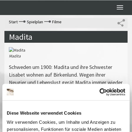
Toggle
naviga
Start
Spielplan
Filme
Madita
Madita
Schweden um 1900: Madita und ihre Schwester
Lisabet wohnen auf Birkenlund. Wegen ihrer
Neugier und Lebenslust gerät Madita immer wieder
in Schwierigkeiten. Schwester Lisabet drückt es so
aus: "Du bist verrückt, Madita!".
Lebensfroher Kinderfilm nach Astrid Lindgren, der
sozialkritische Fragen aufwirft und Standesdünkel
Diese Webseite verwendet Cookies
problematisiert.
Wir verwenden Cookies, um Inhalte und Anzeigen zu
Vergangene Vorstellungen
personalisieren, Funktionen für soziale Medien anbieten