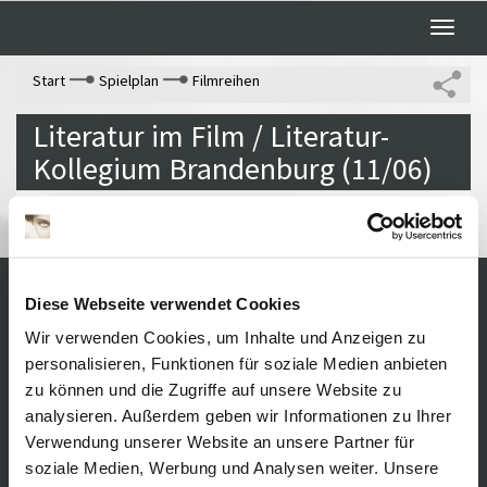
Toggle
naviga
Start
Spielplan
Filmreihen
Literatur im Film / Literatur-
Kollegium Brandenburg (11/06)
Diese Webseite verwendet Cookies
Kontakt / Anfahrt
Impressum
Wir verwenden Cookies, um Inhalte und Anzeigen zu
Öffnungszeiten /
Sitemap
personalisieren, Funktionen für soziale Medien anbieten
Datenschutz
Preise
zu können und die Zugriffe auf unsere Website zu
Führungen /
Cookie-
analysieren. Außerdem geben wir Informationen zu Ihrer
Vermittlung
Einstellungen
Über uns
Verwendung unserer Website an unsere Partner für
Freundeskreis
soziale Medien, Werbung und Analysen weiter. Unsere