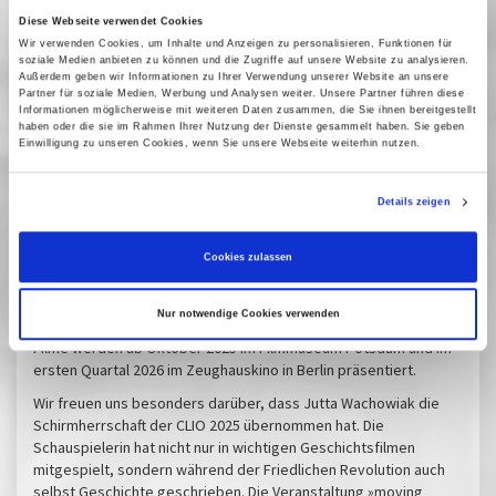
Vergangene Vorstellungen
Diese Webseite verwendet Cookies
10 Oktober 2025
| 19:00
Wir verwenden Cookies, um Inhalte und Anzeigen zu personalisieren, Funktionen für
soziale Medien anbieten zu können und die Zugriffe auf unsere Website zu analysieren.
Außerdem geben wir Informationen zu Ihrer Verwendung unserer Website an unsere
Partner für soziale Medien, Werbung und Analysen weiter. Unsere Partner führen diese
Informationen möglicherweise mit weiteren Daten zusammen, die Sie ihnen bereitgestellt
Moving History - Festival des
haben oder die sie im Rahmen Ihrer Nutzung der Dienste gesammelt haben. Sie geben
Einwilligung zu unseren Cookies, wenn Sie unsere Webseite weiterhin nutzen.
historischen Films Potsdam
Details zeigen
Zum achten Mal vergibt der Verein »moving history - Festival des
historischen Films Potsdam« die CLIO für einen aktuellen Film,
der sich auf besonders gelungene Weise mit einem historischen
Cookies zulassen
Thema befasst.
Die Landeshauptstadt Potsdam - UNESCO Creative City of Film -
Nur notwendige Cookies verwenden
ist Stifterin des mit 5.000 dotierten Preises. Die nominierten
Filme werden ab Oktober 2025 im Filmmuseum Potsdam und im
ersten Quartal 2026 im Zeughauskino in Berlin präsentiert.
Wir freuen uns besonders darüber, dass Jutta Wachowiak die
Schirmherrschaft der CLIO 2025 übernommen hat. Die
Schauspielerin hat nicht nur in wichtigen Geschichtsfilmen
mitgespielt, sondern während der Friedlichen Revolution auch
selbst Geschichte geschrieben. Die Veranstaltung »moving