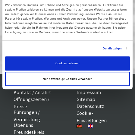
01 Dezember 2006
| 22:10
Wir verwenden Cookies, um Inhalte und Anzeigen zu personalisieren, Funktionen für
soziale Medien anbieten zu können und die Zugriffe auf unsere Website zu analysieren.
02 Dezember 2006
| 20:00
Außerdem geben wir Informationen zu Ihrer Verwendung unserer Website an unsere
Partner für soziale Medien, Werbung und Analysen weiter. Unsere Partner führen diese
03 Dezember 2006
| 22:00
Informationen möglicherweise mit weiteren Daten zusammen, die Sie ihnen bereitgestellt
haben oder die sie im Rahmen Ihrer Nutzung der Dienste gesammelt haben. Sie geben
Einwilligung zu unseren Cookies, wenn Sie unsere Webseite weiterhin nutzen.
Zur Ausstellung GOTTS Hollywood-
Details zeigen
Ikonen
Cookies zulassen
Nur notwendige Cookies verwenden
Kontakt / Anfahrt
Impressum
Öffnungszeiten /
Sitemap
Datenschutz
Preise
Führungen /
Cookie-
Vermittlung
Einstellungen
Über uns
Freundeskreis