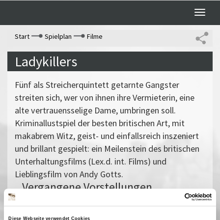
Toggle
naviga
Start
Spielplan
Filme
Ladykillers
Fünf als Streicherquintett getarnte Gangster
streiten sich, wer von ihnen ihre Vermieterin, eine
alte vertrauensselige Dame, umbringen soll.
Kriminallustspiel der besten britischen Art, mit
makabrem Witz, geist- und einfallsreich inszeniert
und brillant gespielt: ein Meilenstein des britischen
Unterhaltungsfilms (Lex.d. int. Films) und
Lieblingsfilm von Andy Gotts.
Vergangene Vorstellungen
28 November 2006
| 18:00
29 November 2006
| 20:00
Diese Webseite verwendet Cookies