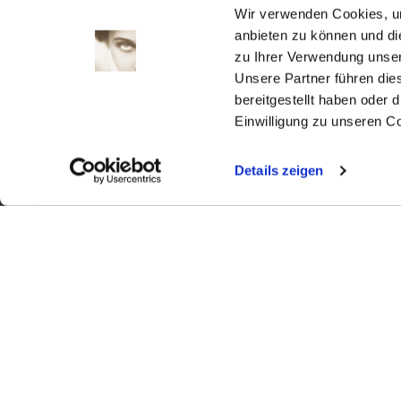
1
2
Wir verwenden Cookies, um
3
4
5
6
7
8
9
anbieten zu können und di
zu Ihrer Verwendung unser
10
11
12
13
14
15
16
Unsere Partner führen die
17
18
19
20
21
22
23
bereitgestellt haben oder
24
25
26
27
28
29
30
Einwilligung zu unseren C
31
Details zeigen
Aktuell
Digitales
Ausstellungen
Kino
Kino2online
Sammlungen
Forschung