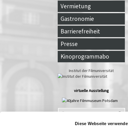
Vermietung
Gastronomie
Barrierefreiheit
Presse
Kinoprogrammabo
Institut der Filmuniversität
virtuelle Ausstellung
Spielplan Aug
2026
Mo
Di
Mi
Do
Fr
Sa
So
Diese Webseite verwende