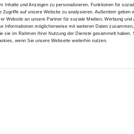
 Inhalte und Anzeigen zu personalisieren, Funktionen für sozia
e Zugriffe auf unsere Website zu analysieren. Außerdem geben w
er Website an unsere Partner für soziale Medien, Werbung und 
se Informationen möglicherweise mit weiteren Daten zusammen, 
 die sie im Rahmen Ihrer Nutzung der Dienste gesammelt haben. 
ookies, wenn Sie unsere Webseite weiterhin nutzen.
Kontakt / Anfahrt
Impressum
Öffnungszeiten / Preise
Sitemap
Führungen /
Datenschutz
Cookie-Einstellungen
Vermittlung
Über uns
Freundeskreis
Museumsshop
Vermietung
Gastronomie
Barrierefreiheit