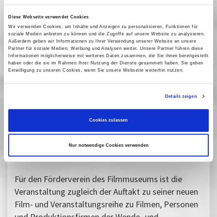
Familienausstellung widmete. Nun ist das Kind 70
Jahre alt. Das Team des Filmmuseums und sein
Diese Webseite verwendet Cookies
Wir verwenden Cookies, um Inhalte und Anzeigen zu personalisieren, Funktionen für
Förderverein gratulieren Tony Loeser herzlich zum
soziale Medien anbieten zu können und die Zugriffe auf unsere Website zu analysieren.
Geburtstag!
Außerdem geben wir Informationen zu Ihrer Verwendung unserer Website an unsere
Partner für soziale Medien, Werbung und Analysen weiter. Unsere Partner führen diese
Informationen möglicherweise mit weiteren Daten zusammen, die Sie ihnen bereitgestellt
haben oder die sie im Rahmen Ihrer Nutzung der Dienste gesammelt haben. Sie geben
Nach einem Workshop für Kinder (14 Uhr) und der
Einwilligung zu unseren Cookies, wenn Sie unsere Webseite weiterhin nutzen.
Vorführung von
Mullewapp - Eine schöne
Schweinerei
(15 Uhr) sind am Abend des 28.10.
Details zeigen
Tony Loesers frühe Regiearbeiten zu sehen.
Cookies zulassen
Nach den Filmen: Gespräch mit Tony Loeser
Nur notwendige Cookies verwenden
Moderation: Claus Löser (Filmhistoriker)
Für den Förderverein des Filmmuseums ist die
Veranstaltung zugleich der Auftakt zu seiner neuen
Film- und Veranstaltungsreihe zu Filmen, Personen
und Produktionsfirmen der Wende- und