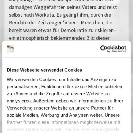
damaligen Weggefährten seines Vaters und reist
selbst nach Workuta. Es gelingt ihm, durch die
Berichte der Zeitzeugen*innen - Menschen, die
bereit waren etwas für Demokratie zu riskieren -
ein atmosphärisch beklemmendes Bild dieser
düsteren historischen Epoche wachzurufen.
Gäste: Stefan Krikowski (Vorsitzender der
Lagergemeinschaft Workuta/GULag Sowjetunion),
Maria Nooke (LAkD)
Diese Webseite verwendet Cookies
Einführung: Claus Löser (Filmhistoriker)
Wir verwenden Cookies, um Inhalte und Anzeigen zu
Vergangene Vorstellungen
personalisieren, Funktionen für soziale Medien anbieten
zu können und die Zugriffe auf unsere Website zu
25 August 2023
| 19:30
analysieren. Außerdem geben wir Informationen zu Ihrer
Verwendung unserer Website an unsere Partner für
soziale Medien, Werbung und Analysen weiter. Unsere
ZEITSCHNITT Aufbruch und
Partner führen diese Informationen möglicherweise mit
Abgrund. Leben mit dem Stalinismus
weiteren Daten zusammen, die Sie ihnen bereitgestellt