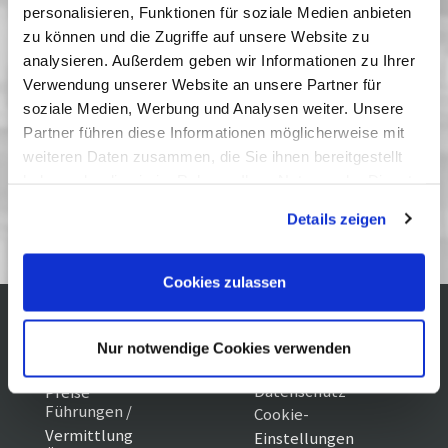
Odyssee eines Jungen, der viel zu früh lernen
personalisieren, Funktionen für soziale Medien anbieten
zu können und die Zugriffe auf unsere Website zu
musste, Verantwortung zu übernehmen.
analysieren. Außerdem geben wir Informationen zu Ihrer
Vergangene Vorstellungen
Verwendung unserer Website an unsere Partner für
soziale Medien, Werbung und Analysen weiter. Unsere
25 November 2014
| 19:00
Partner führen diese Informationen möglicherweise mit
weiteren Daten zusammen, die Sie ihnen bereitgestellt
haben oder die sie im Rahmen Ihrer Nutzung der Dienste
Aktuelles Potsdamer Filmgespräch
gesammelt haben. Sie geben Einwilligung zu unseren
Nr. 217
Details zeigen
Cookies, wenn Sie unsere Webseite weiterhin nutzen.
Cookies zulassen
Kontakt / Anfahrt
Impressum
Nur notwendige Cookies verwenden
Öffnungszeiten /
Sitemap
Datenschutz
Preise
Führungen /
Cookie-
Vermittlung
Einstellungen