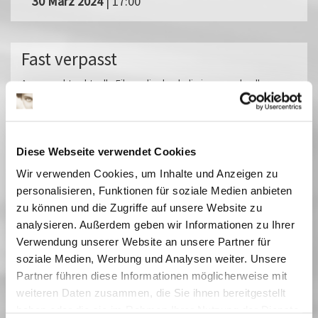
30 März 2024
| 17:00
Fast verpasst
Ausgesuchte aktuelle Filme, die durch die immer schnellere
Auswertungskette viel zu kurz in den Kinos zu sehen sind,
können Sie auf der großen Leinwand genießen. Bei uns sollen Sie
nichts verpassen! In der Regel laufen internationale Filme sowohl
synchronisiert als auch in den untertitelten Originalfassungen.
Diese Webseite verwendet Cookies
Miroirs No. 3
Wir verwenden Cookies, um Inhalte und Anzeigen zu
Das tiefste Blau
personalisieren, Funktionen für soziale Medien anbieten
Pfau - Bin ich echt?
zu können und die Zugriffe auf unsere Website zu
Im Prinzip Familie
analysieren. Außerdem geben wir Informationen zu Ihrer
Sorda
Verwendung unserer Website an unsere Partner für
Sehnsucht in Sangerhausen
soziale Medien, Werbung und Analysen weiter. Unsere
Vermiglio
Partner führen diese Informationen möglicherweise mit
Im Schatten des Orangenbaums
weiteren Daten zusammen, die Sie ihnen bereitgestellt
Der Held vom Bahnhof Friedrichstraße
haben oder die sie im Rahmen Ihrer Nutzung der Dienste