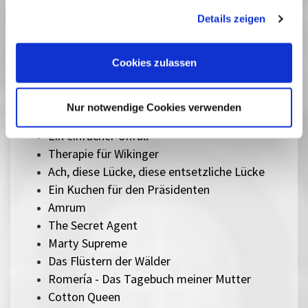
gesammelt haben. Sie geben Einwilligung zu unseren
Herz aus Eis
Details zeigen
Cookies, wenn Sie unsere Webseite weiterhin nutzen.
Das Verschwinden des Josef Mengele
Sentimental Value
The Mastermind
Cookies zulassen
Silent Friend
Lesbian Space Princess
Nur notwendige Cookies verwenden
Sorry, Baby
Ein einfacher Unfall
Therapie für Wikinger
Ach, diese Lücke, diese entsetzliche Lücke
Ein Kuchen für den Präsidenten
Amrum
The Secret Agent
Marty Supreme
Das Flüstern der Wälder
Romería - Das Tagebuch meiner Mutter
Cotton Queen