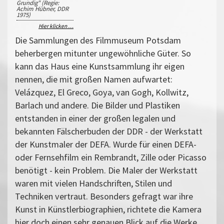
Grundig" (Regie:
Achim Hübner, DDR
1975)
Hier klicken …
Die Sammlungen des Filmmuseum Potsdam
beherbergen mitunter ungewöhnliche Güter. So
kann das Haus eine Kunstsammlung ihr eigen
nennen, die mit großen Namen aufwartet:
Velázquez, El Greco, Goya, van Gogh, Kollwitz,
Barlach und andere. Die Bilder und Plastiken
entstanden in einer der großen legalen und
bekannten Fälscherbuden der DDR - der Werkstatt
der Kunstmaler der DEFA. Wurde für einen DEFA-
oder Fernsehfilm ein Rembrandt, Zille oder Picasso
benötigt - kein Problem. Die Maler der Werkstatt
waren mit vielen Handschriften, Stilen und
Techniken vertraut. Besonders gefragt war ihre
Kunst in Künstlerbiographien, richtete die Kamera
hier doch einen sehr genauen Blick auf die Werke.