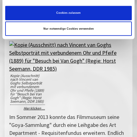
Alfred Born, der Leiter der Werkstatt. Der Film
selbst reflektiert über das Verhältnis von Künstler
Cookies zulassen
und Macht, und zeichnet Goyas Weg vom Hofmaler
Karls IV. zum patriotischen Künstler nach.
Nur notwendige Cookies verwenden
Kopie (Ausschnitt)
nach Vincent van
Goghs Selbstporträt
mit verbundenem
Ohr und Pfeife (1889)
für "Besuch bei Van
Gogh" (Regie: Horst
Seemann, DDR 1985)
Hier klicken …
Im Sommer 2013 konnte das Filmmuseum seine
"Goya-Sammlung" durch eine Leihgabe des Art
Department - Requisitenfundus erweitern. Endlich