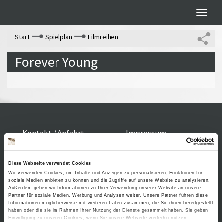
Toggle
naviga
Start
Spielplan
Filmreihen
Forever Young
Kontakt / Anfahrt
Impressum
Öffnungszeiten /
Sitemap
Datenschutz
Preise
Führungen /
Diese Webseite verwendet Cookies
Cookie-
Wir verwenden Cookies, um Inhalte und Anzeigen zu personalisieren, Funktionen für
Vermittlung
Einstellungen
soziale Medien anbieten zu können und die Zugriffe auf unsere Website zu analysieren.
Über uns
Außerdem geben wir Informationen zu Ihrer Verwendung unserer Website an unsere
Freundeskreis
Partner für soziale Medien, Werbung und Analysen weiter. Unsere Partner führen diese
Informationen möglicherweise mit weiteren Daten zusammen, die Sie ihnen bereitgestellt
Museumsshop
haben oder die sie im Rahmen Ihrer Nutzung der Dienste gesammelt haben. Sie geben
Einwilligung zu unseren Cookies, wenn Sie unsere Webseite weiterhin nutzen.
Vermietung