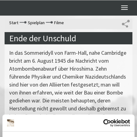
Toggle
naviga
Start
Spielplan
Filme
Ende der Unschuld
In das Sommeridyll von Farm-Hall, nahe Cambridge
bricht am 6. August 1945 die Nachricht vom
Atombombenabwurf über Hiroshima. Zehn
führende Physiker und Chemiker Nazideutschlands
sind hier von den Alliierten festgesetzt; man will
von ihnen erfahren, wie weit der Bau einer Bombe
gediehen war. Die meisten behaupten, deren
Herstellung nicht gewollt und deshalb gebremst zu
haben. "Es geht in diesem Film auch um die
Verantwortung der Beteiligten, um ihre Mitschuld
und um ihre Versuche, sofort nach dem Zweiten