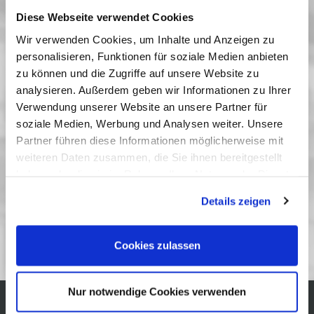
Weltkrieg eine Legende als Oppositionelle
Diese Webseite verwendet Cookies
aufzubauen." (Frank Beyer) Neben der nahezu
Wir verwenden Cookies, um Inhalte und Anzeigen zu
dokumentarischen Rekonstruktion der Geschichte
personalisieren, Funktionen für soziale Medien anbieten
des deutschen Atombombenprojekts machen
zu können und die Zugriffe auf unsere Website zu
dramatische Momente und Szenen die
analysieren. Außerdem geben wir Informationen zu Ihrer
ungeheuerliche tragik-groteske Dimension des
Verwendung unserer Website an unsere Partner für
Dramas deutlich. Ein Drama, an dem die Deutschen
soziale Medien, Werbung und Analysen weiter. Unsere
einen starken Anteil haben, das aber universell ist.
Partner führen diese Informationen möglicherweise mit
Vergangene Vorstellungen
weiteren Daten zusammen, die Sie ihnen bereitgestellt
haben oder die sie im Rahmen Ihrer Nutzung der Dienste
24 Mai 2007
| 18:00
gesammelt haben. Sie geben Einwilligung zu unseren
Details zeigen
Cookies, wenn Sie unsere Webseite weiterhin nutzen.
Zum 75. Geburtstag von Frank Beyer
Cookies zulassen
Nur notwendige Cookies verwenden