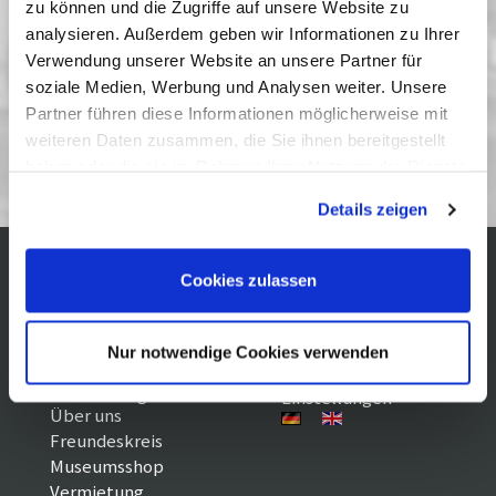
zu können und die Zugriffe auf unsere Website zu
05 September 2006
| 20:00
analysieren. Außerdem geben wir Informationen zu Ihrer
Verwendung unserer Website an unsere Partner für
soziale Medien, Werbung und Analysen weiter. Unsere
Partner führen diese Informationen möglicherweise mit
Literatur im Film / Literatur-
weiteren Daten zusammen, die Sie ihnen bereitgestellt
Kollegium Brandenburg
haben oder die sie im Rahmen Ihrer Nutzung der Dienste
gesammelt haben. Sie geben Einwilligung zu unseren
Details zeigen
Cookies, wenn Sie unsere Webseite weiterhin nutzen.
Cookies zulassen
Kontakt / Anfahrt
Impressum
Öffnungszeiten /
Sitemap
Datenschutz
Preise
Nur notwendige Cookies verwenden
Führungen /
Cookie-
Vermittlung
Einstellungen
Über uns
Freundeskreis
Museumsshop
Vermietung