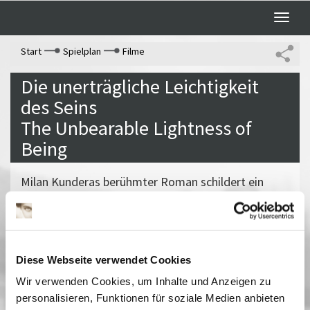
Toggle
naviga
Start
Spielplan
Filme
Die unerträgliche Leichtigkeit
des Seins
The Unbearable Lightness of
Being
Milan Kunderas berühmter Roman schildert ein
Liebes- und Ehedrama zur Zeit des Prager Frühlings
und der sowjetischen Okkupation. Die Verfilmung
setzt die verflochtene Handlung technisch äußerst
raffiniert um und erschließt mit einem einfühlsamen
Diese Webseite verwendet Cookies
Gespür für Orte, Gegenstände und Körper das
Wir verwenden Cookies, um Inhalte und Anzeigen zu
Spannungsfeld zwischen Sexualität und Gefühl.
personalisieren, Funktionen für soziale Medien anbieten
Vergangene Vorstellungen