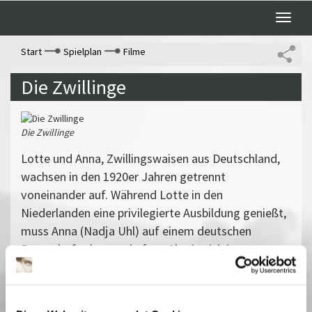
Toggle
naviga
Start
Spielplan
Filme
Die Zwillinge
Die Zwillinge
Lotte und Anna, Zwillingswaisen aus Deutschland,
wachsen in den 1920er Jahren getrennt
voneinander auf. Während Lotte in den
Niederlanden eine privilegierte Ausbildung genießt,
muss Anna (Nadja Uhl) auf einem deutschen
Bauernhof schwer schuften. Als sie sich im
nationalsozialistischen Deutschland erstmals
wieder begegnen, leben sie auf gegensätzlichen
politischen Polen. Nach Kriegsende scheint eine