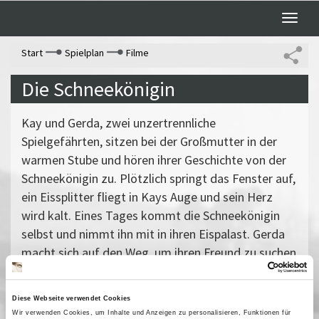
Toggle
naviga
Start
Spielplan
Filme
Die Schneekönigin
Kay und Gerda, zwei unzertrennliche
Spielgefährten, sitzen bei der Großmutter in der
warmen Stube und hören ihrer Geschichte von der
Schneekönigin zu. Plötzlich springt das Fenster auf,
ein Eissplitter fliegt in Kays Auge und sein Herz
wird kalt. Eines Tages kommt die Schneekönigin
selbst und nimmt ihn mit in ihren Eispalast. Gerda
macht sich auf den Weg, um ihren Freund zu suchen
...
Vergangene Vorstellungen
Diese Webseite verwendet Cookies
18 Januar 2006
| 14:00
Wir verwenden Cookies, um Inhalte und Anzeigen zu personalisieren, Funktionen für