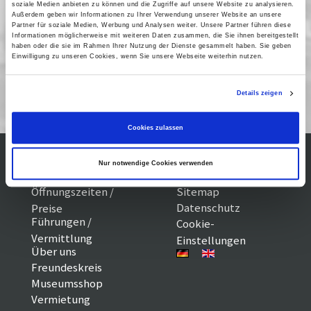
soziale Medien anbieten zu können und die Zugriffe auf unsere Website zu analysieren.
21 Januar 2006
| 16:00
Außerdem geben wir Informationen zu Ihrer Verwendung unserer Website an unsere
Partner für soziale Medien, Werbung und Analysen weiter. Unsere Partner führen diese
22 Januar 2006
| 16:00
Informationen möglicherweise mit weiteren Daten zusammen, die Sie ihnen bereitgestellt
haben oder die sie im Rahmen Ihrer Nutzung der Dienste gesammelt haben. Sie geben
Einwilligung zu unseren Cookies, wenn Sie unsere Webseite weiterhin nutzen.
Kinderfilme Archiv
Details zeigen
Cookies zulassen
Nur notwendige Cookies verwenden
Kontakt / Anfahrt
Impressum
Öffnungszeiten /
Sitemap
Datenschutz
Preise
Führungen /
Cookie-
Vermittlung
Einstellungen
Über uns
Freundeskreis
Museumsshop
Vermietung