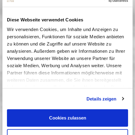
in eine Anstalt gesperrt. Doch auch in Warlams Haus
gibt es keinen Frieden. Sein Enkel begeht
Selbstmord, weil er mit den Lügen nicht mehr leben
Diese Webseite verwendet Cookies
kann. Nicht nur bei den Traumsequenzen, die dem
Wir verwenden Cookies, um Inhalte und Anzeigen zu
Film eine zusätzliche Ebene geben, ließ sich
personalisieren, Funktionen für soziale Medien anbieten
Abuladse von den apokalyptischen Visionen Boschs
zu können und die Zugriffe auf unsere Website zu
und den surrealistischen Bildern Buñuels,
analysieren. Außerdem geben wir Informationen zu Ihrer
Verwendung unserer Website an unsere Partner für
inspirieren. Der materialistisch geprägten Diktatur
soziale Medien, Werbung und Analysen weiter. Unsere
setzt er die spirituelle Utopie der Kunst und des
Partner führen diese Informationen möglicherweise mit
Christentums entgegen.
weiteren Daten zusammen, die Sie ihnen bereitgestellt
Vergangene Vorstellungen
haben oder die sie im Rahmen Ihrer Nutzung der Dienste
15 Oktober 2007
| 20:00
gesammelt haben. Sie geben Einwilligung zu unseren
Details zeigen
21 Oktober 2007
| 18:00
Cookies, wenn Sie unsere Webseite weiterhin nutzen.
Cookies zulassen
Erinnerung an eine Utopie