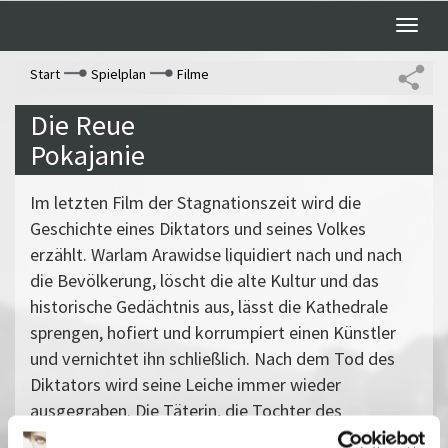
Toggle
naviga
Start
Spielplan
Filme
Die Reue
Pokajanie
Im letzten Film der Stagnationszeit wird die
Geschichte eines Diktators und seines Volkes
erzählt. Warlam Arawidse liquidiert nach und nach
die Bevölkerung, löscht die alte Kultur und das
historische Gedächtnis aus, lässt die Kathedrale
sprengen, hofiert und korrumpiert einen Künstler
und vernichtet ihn schließlich. Nach dem Tod des
Diktators wird seine Leiche immer wieder
ausgegraben. Die Täterin, die Tochter des
hingerichteten Malers, wird für verrückt erklärt und