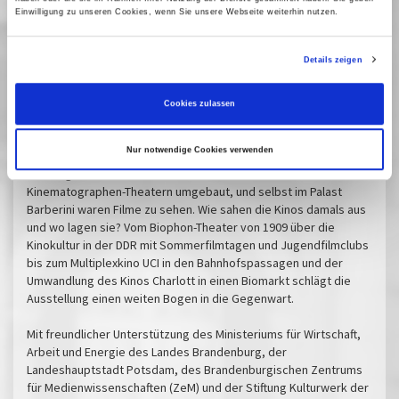
wie sich die Aufführungspraxis über die Dekaden verändert hat.
Einwilligung zu unseren Cookies, wenn Sie unsere Webseite weiterhin nutzen.
Vom Varieté zum Multiplex - über Jahrmarktkinos, Ladenkinos,
Stummfilmpaläste, Kinos der 1950er, Freilicht- und
Details zeigen
Schachtelkinos - spielen wir durch, wie das Kinoerlebnis dort
ausgesehen haben kann.Die gleichzeitige Foyerausstellung
»Vom Biophon zum Biomarkt. 111 Jahre Kino in Potsdam« lädt zur
Cookies zulassen
Entdeckungsreise durch die Kino- und Stadtgeschichte
Potsdams ein. 1909 eröffneten in der Innenstadt und in
Nur notwendige Cookies verwenden
Babelsberg die ersten ortsfesten Kinos. Innerhalb kürzester
Zeit folgten weitere. Gaststätten und Tanzsäle wurden zu
Kinematographen-Theatern umgebaut, und selbst im Palast
Barberini waren Filme zu sehen. Wie sahen die Kinos damals aus
und wo lagen sie? Vom Biophon-Theater von 1909 über die
Kinokultur in der DDR mit Sommerfilmtagen und Jugendfilmclubs
bis zum Multiplexkino UCI in den Bahnhofspassagen und der
Umwandlung des Kinos Charlott in einen Biomarkt schlägt die
Ausstellung einen weiten Bogen in die Gegenwart.
Mit freundlicher Unterstützung des Ministeriums für Wirtschaft,
Arbeit und Energie des Landes Brandenburg, der
Landeshauptstadt Potsdam, des Brandenburgischen Zentrums
für Medienwissenschaften (ZeM) und der Stiftung Kulturwerk der