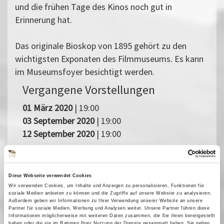
und die frühen Tage des Kinos noch gut in
Erinnerung hat.
Das originale Bioskop von 1895 gehört zu den
wichtigsten Exponaten des Filmmuseums. Es kann
im Museumsfoyer besichtigt werden.
Vergangene Vorstellungen
01 März 2020
| 19:00
03 September 2020
| 19:00
12 September 2020
| 19:00
125 Jahre Kino
Diese Webseite verwendet Cookies
Wir verwenden Cookies, um Inhalte und Anzeigen zu personalisieren, Funktionen für
Am 1. November 1895 führten die Brüder Skladanowsky im
soziale Medien anbieten zu können und die Zugriffe auf unsere Website zu analysieren.
Berliner Varieté Wintergarten »lebende Photographien« vor. Es
Außerdem geben wir Informationen zu Ihrer Verwendung unserer Website an unsere
Partner für soziale Medien, Werbung und Analysen weiter. Unsere Partner führen diese
war die Geburtsstunde des Kinos in Deutschland. Mit einer Film-
Informationen möglicherweise mit weiteren Daten zusammen, die Sie ihnen bereitgestellt
und Veranstaltungsreihe feiern wir 125 Jahre Kino und zeigen,
haben oder die sie im Rahmen Ihrer Nutzung der Dienste gesammelt haben. Sie geben