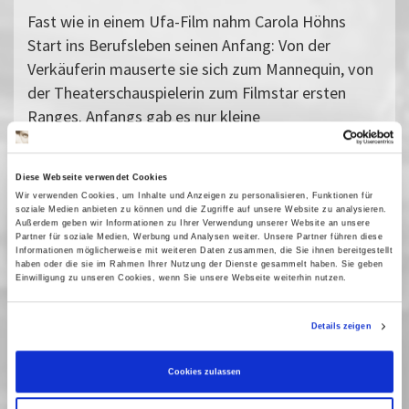
Fast wie in einem Ufa-Film nahm Carola Höhns
Start ins Berufsleben seinen Anfang: Von der
Verkäuferin mauserte sie sich zum Mannequin, von
der Theaterschauspielerin zum Filmstar ersten
Ranges. Anfangs gab es nur kleine
Leinwandauftritte, aber auch ein Meisterwerk ist
darunter:
Der lebende Leichnam
(D/UdSSR 1929).
Diese Webseite verwendet Cookies
Nach circa anderthalb Stunden ist sie zu entdecken:
Wir verwenden Cookies, um Inhalte und Anzeigen zu personalisieren, Funktionen für
In der Rolle eines Dienstmädchens nimmt sie
soziale Medien anbieten zu können und die Zugriffe auf unsere Website zu analysieren.
Außerdem geben wir Informationen zu Ihrer Verwendung unserer Website an unsere
Gustav Diessl, dem Star des Films, den Mantel ab.
Partner für soziale Medien, Werbung und Analysen weiter. Unsere Partner führen diese
Informationen möglicherweise mit weiteren Daten zusammen, die Sie ihnen bereitgestellt
Wieder an der Seite Diessls ist sie 10 Jahre später
haben oder die sie im Rahmen Ihrer Nutzung der Dienste gesammelt haben. Sie geben
selbst der Star in dem Kriminalfilm
Der grüne
Einwilligung zu unseren Cookies, wenn Sie unsere Webseite weiterhin nutzen.
Kaiser
(D 1939). Beide Filme laufen anlässlich der
Ausstellungseröffnung am 10. März im Kino.
Details zeigen
Unser Dank gilt der Transit Film GmbH.
Cookies zulassen