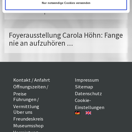
Vergangene Vorstellungen
Nur notwendige Cookies verwenden
10 März 2016
| 17:00
Foyerausstellung Carola Höhn: Fange
nie an aufzuhören ...
Kontakt / Anfahrt
Impressum
Öffnungszeiten /
Sitemap
Datenschutz
Preise
Führungen /
Cookie-
Vermittlung
Einstellungen
Über uns
Freundeskreis
Museumsshop