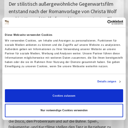
Der stilistisch außergewöhnliche Gegenwartsfilm
entstand nach der Romanvorlage von Christa Wolf
und ist Konrad Wolfs formal interessantester Film.
Diese Webseite verwendet Cookies
Wir verwenden Cookies, um Inhalte und Anzeigen zu personalisieren, Funktionen für
soziale Medien anbieten zu können und die Zugriffe auf unsere Website zu analysieren.
Außerdem geben wir Informationen zu Ihrer Verwendung unserer Website an unsere
Partner für soziale Medien, Werbung und Analysen weiter. Unsere Partner führen diese
Vergangene Vorstellungen
Informationen möglicherweise mit weiteren Daten zusammen, die Sie ihnen bereitgestellt
haben oder die sie im Rahmen Ihrer Nutzung der Dienste gesammelt haben. Sie geben
Einwilligung zu unseren Cookies, wenn Sie unsere Webseite weiterhin nutzen.
17 März 2018
| 17:00
Details zeigen
Alles dreht sich... und bewegt sich.
Cookies zulassen
Der Tanz und das Kino
Die multimediale Ausstellung zeigt das facettenreiche
Nur notwendige Cookies verwenden
Wechselspiel von Tanz und Filmkamera und führt in den Ballsaal,
die Disco, den Probenraum und auf die Bühne. Spiel-,
Dokumentar- und Kurzfilme stellen den Tanz in Beziehung zu