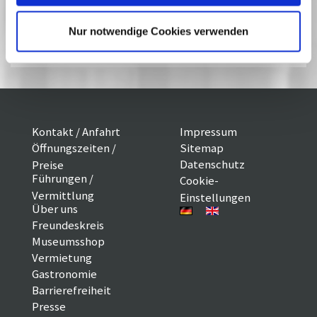
Studios entstanden sind, gewürdigt. Im Rahmen der
Präsentationen zum Tag der Deutschen Einheit ist schon vorher
Nur notwendige Cookies verwenden
eine Auswahl der Filme in den Potsdamer Kinos zu sehen. Der
Eintritt ist frei.Gefördert durch die Landeshauptstadt Potsdam.
Kontakt / Anfahrt
Impressum
Öffnungszeiten /
Sitemap
Datenschutz
Preise
Führungen /
Cookie-
Vermittlung
Einstellungen
Über uns
Freundeskreis
Museumsshop
Vermietung
Gastronomie
Barrierefreiheit
Presse