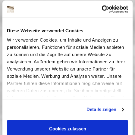
Wolfgang Staudtes satirischer Film ist, wie die
literarische Vorlage von Heinrich Mann, eine
Anklage gegen jene Mentalität, die zeitweise als
»Geist von Potsdam« galt. Getragen von einem
Diese Webseite verwendet Cookies
hervorragenden Hauptdarsteller gilt
Der Untertan
Wir verwenden Cookies, um Inhalte und Anzeigen zu
bis heute als eine der besten Literaturverfilmungen
personalisieren, Funktionen für soziale Medien anbieten
des deutschen Kinos.
zu können und die Zugriffe auf unsere Website zu
analysieren. Außerdem geben wir Informationen zu Ihrer
Vergangene Vorstellungen
Verwendung unserer Website an unsere Partner für
soziale Medien, Werbung und Analysen weiter. Unsere
18 September 2020
| 19:00
Partner führen diese Informationen möglicherweise mit
weiteren Daten zusammen, die Sie ihnen bereitgestellt
haben oder die sie im Rahmen Ihrer Nutzung der Dienste
Boulevard der Filme
gesammelt haben. Sie geben Einwilligung zu unseren
Details zeigen
Cookies, wenn Sie unsere Webseite weiterhin nutzen.
Im Zuge der Rekostruktion der Fußgängerzone wird ab 2021 in
der Brandenburger Straße in Potsdams Zentrum ein »Boulevard
des Films« geschaffen. Auf Granitplatten werden 50
Cookies zulassen
herausragende Filmwerke, die seit 1912 in den Babelsberger