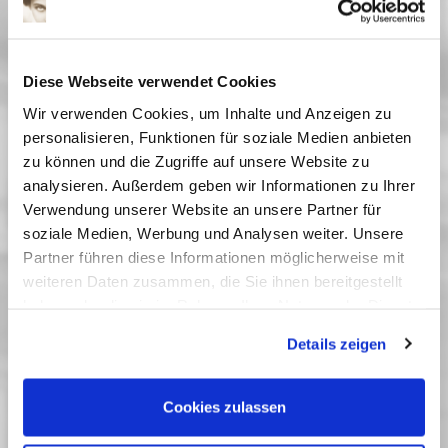
Scholz ist ein Mitläufer, der aus Angst um Stellung
und Familie die Augen vor der Wahrheit verschließt.
Erst 1948 ist Scholz nicht mehr still, als eine
Diese Webseite verwendet Cookies
verheerende Explosionskatastrophe in
Wir verwenden Cookies, um Inhalte und Anzeigen zu
Ludwigshafen beweist, dass der Konzern sich trotz
personalisieren, Funktionen für soziale Medien anbieten
Verbotes wieder mit Sprengstoffen befasst. In
zu können und die Zugriffe auf unsere Website zu
seiner tendenziösen Darstellung von
analysieren. Außerdem geben wir Informationen zu Ihrer
machtpolitischen Interessen der amerikanischen
Verwendung unserer Website an unsere Partner für
Alliierten ist der Film heute auch ein deutliches
soziale Medien, Werbung und Analysen weiter. Unsere
Zeugnis des Kalten Krieges.
Partner führen diese Informationen möglicherweise mit
Vergangene Vorstellungen
weiteren Daten zusammen, die Sie ihnen bereitgestellt
haben oder die sie im Rahmen Ihrer Nutzung der Dienste
02 Februar 2011
| 20:15
gesammelt haben. Sie geben Einwilligung zu unseren
04 Februar 2011
| 18:00
Details zeigen
Cookies, wenn Sie unsere Webseite weiterhin nutzen.
05 Februar 2011
| 18:00
Cookies zulassen
Kurt Maetzig - Zum 100. Geburtstag