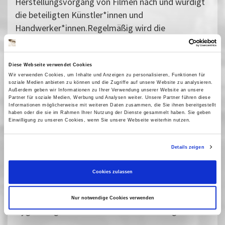
Herstellungsvorgang von Filmen nach und würdigt
die beteiligten Künstler*innen und
Handwerker*innen.Regelmäßig wird die
Ausstellung um neue Exponate ergänzt. Im
Themenraum»Mimen & Masken« kann ab sofort
eine Reihe prunkvoller Kostüme bestaunt werden,
Diese Webseite verwendet Cookies
Wir verwenden Cookies, um Inhalte und Anzeigen zu personalisieren, Funktionen für
die die Kostümbildnerin Doris Haußmann
soziale Medien anbieten zu können und die Zugriffe auf unsere Website zu analysieren.
(gestorben 2016) für den Fernsehfilm »Marie
Außerdem geben wir Informationen zu Ihrer Verwendung unserer Website an unsere
Partner für soziale Medien, Werbung und Analysen weiter. Unsere Partner führen diese
Grubbe« entwarf. Hinweis: Im Juni ist die
Informationen möglicherweise mit weiteren Daten zusammen, die Sie ihnen bereitgestellt
haben oder die sie im Rahmen Ihrer Nutzung der Dienste gesammelt haben. Sie geben
Dauerausstellung von Donnerstag bis Sonntag und
Einwilligung zu unseren Cookies, wenn Sie unsere Webseite weiterhin nutzen.
ab Juli wieder regulär von Dienstag bis Sonntag zu
besichtigen. Bis zu 35 Besucher*innen können sich
Details zeigen
gleichzeitig in der Ausstellung aufhalten, eine
Voranmeldung ist nicht nötig. Die interaktiven
Cookies zulassen
Touchmonitor-Stationen können derzeit leider
noch nicht genutzt werden. Es gelten die aktuellen
Nur notwendige Cookies verwenden
Hygieneregeln und Sicherheitsbestimmungen.