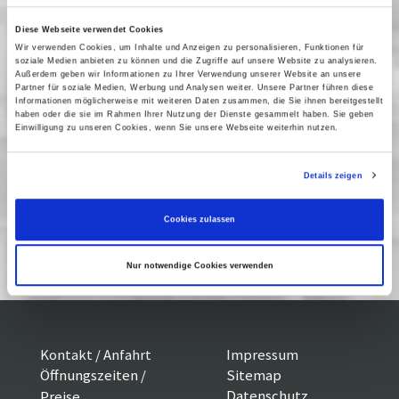
Einführung: Prof. Dr. Frank Stern (MMZ
Potsdam/Universität Wien)
Diese Webseite verwendet Cookies
Wir verwenden Cookies, um Inhalte und Anzeigen zu personalisieren, Funktionen für
soziale Medien anbieten zu können und die Zugriffe auf unsere Website zu analysieren.
Außerdem geben wir Informationen zu Ihrer Verwendung unserer Website an unsere
Vergangene Vorstellungen
Partner für soziale Medien, Werbung und Analysen weiter. Unsere Partner führen diese
Informationen möglicherweise mit weiteren Daten zusammen, die Sie ihnen bereitgestellt
haben oder die sie im Rahmen Ihrer Nutzung der Dienste gesammelt haben. Sie geben
20 Mai 2015
| 19:00
Einwilligung zu unseren Cookies, wenn Sie unsere Webseite weiterhin nutzen.
Details zeigen
Internationaler jüdischer und
israelischer Spielfilm ERINNERUNG,
Cookies zulassen
RELIGION LIEBE
Nur notwendige Cookies verwenden
Kontakt / Anfahrt
Impressum
Öffnungszeiten /
Sitemap
Datenschutz
Preise