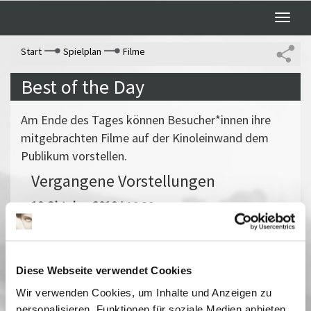
Toggle
naviga
Start
Spielplan
Filme
Best of the Day
Am Ende des Tages können Besucher*innen ihre
mitgebrachten Filme auf der Kinoleinwand dem
Publikum vorstellen.
Vergangene Vorstellungen
19 Oktober 2019
| 18:30
Home Movie Day 2019
Diese Webseite verwendet Cookies
Unter dem Motto»Jeder Mensch ist ein Künstler!« findet der
Wir verwenden Cookies, um Inhalte und Anzeigen zu
zweite Home Movie Day für das Land Brandenburg statt. Wieder
personalisieren, Funktionen für soziale Medien anbieten