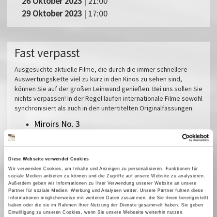
26 Oktober 2023
| 21:00
29 Oktober 2023
| 17:00
Fast verpasst
Ausgesuchte aktuelle Filme, die durch die immer schnellere
Auswertungskette viel zu kurz in den Kinos zu sehen sind,
können Sie auf der großen Leinwand genießen. Bei uns sollen Sie
nichts verpassen! In der Regel laufen internationale Filme sowohl
synchronisiert als auch in den untertitelten Originalfassungen.
Miroirs No. 3
Das tiefste Blau
Pfau - Bin ich echt?
Im Prinzip Familie
Diese Webseite verwendet Cookies
Wir verwenden Cookies, um Inhalte und Anzeigen zu personalisieren, Funktionen für
Sorda
soziale Medien anbieten zu können und die Zugriffe auf unsere Website zu analysieren.
Außerdem geben wir Informationen zu Ihrer Verwendung unserer Website an unsere
Sehnsucht in Sangerhausen
Partner für soziale Medien, Werbung und Analysen weiter. Unsere Partner führen diese
Vermiglio
Informationen möglicherweise mit weiteren Daten zusammen, die Sie ihnen bereitgestellt
haben oder die sie im Rahmen Ihrer Nutzung der Dienste gesammelt haben. Sie geben
Im Schatten des Orangenbaums
Einwilligung zu unseren Cookies, wenn Sie unsere Webseite weiterhin nutzen.