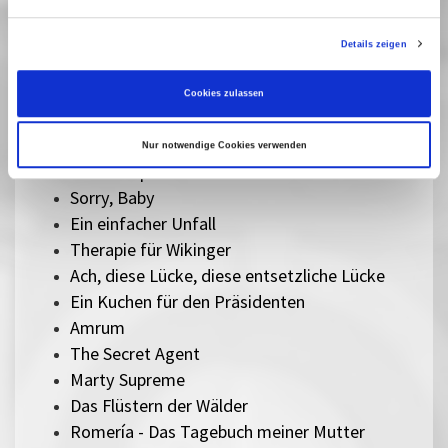
Der Held vom Bahnhof Friedrichstraße
Herz aus Eis
Details zeigen
Das Verschwinden des Josef Mengele
Sentimental Value
Cookies zulassen
The Mastermind
Silent Friend
Nur notwendige Cookies verwenden
Lesbian Space Princess
Sorry, Baby
Ein einfacher Unfall
Therapie für Wikinger
Ach, diese Lücke, diese entsetzliche Lücke
Ein Kuchen für den Präsidenten
Amrum
The Secret Agent
Marty Supreme
Das Flüstern der Wälder
Romería - Das Tagebuch meiner Mutter