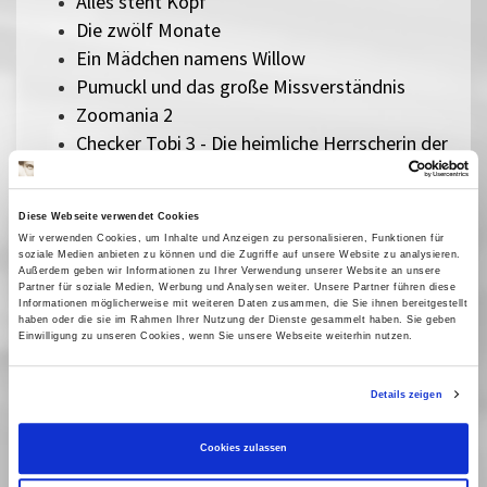
Alles steht Kopf
Die zwölf Monate
Ein Mädchen namens Willow
Pumuckl und das große Missverständnis
Zoomania 2
Checker Tobi 3 - Die heimliche Herrscherin der
Erde
Die Schneekönigin
Bibi Blocksberg - Das große Hexentreffen
Diese Webseite verwendet Cookies
Wir verwenden Cookies, um Inhalte und Anzeigen zu personalisieren, Funktionen für
Der geheime Garten
soziale Medien anbieten zu können und die Zugriffe auf unsere Website zu analysieren.
Rico, Oskar und die Tieferschatten
Außerdem geben wir Informationen zu Ihrer Verwendung unserer Website an unsere
Partner für soziale Medien, Werbung und Analysen weiter. Unsere Partner führen diese
Das singende, klingende Bäumchen
Informationen möglicherweise mit weiteren Daten zusammen, die Sie ihnen bereitgestellt
haben oder die sie im Rahmen Ihrer Nutzung der Dienste gesammelt haben. Sie geben
Kurzfilme für Kleine - Hingeguckt und
Einwilligung zu unseren Cookies, wenn Sie unsere Webseite weiterhin nutzen.
zugehört
Die Schatzsuche im Blaumeisental
Details zeigen
Peterchens Mondfahrt
Ab morgen bin ich mutig
Cookies zulassen
Best of Schlingel - Kurzfilme