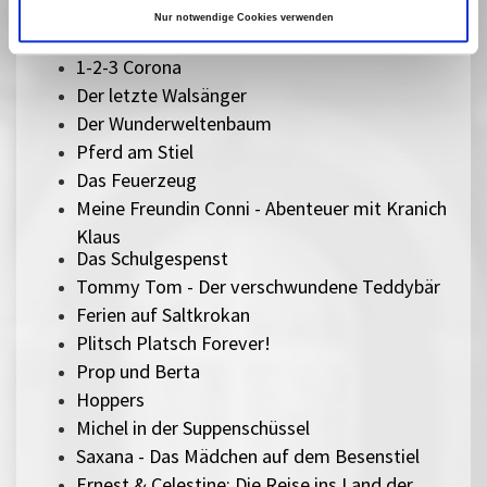
Hola Frida!
Nur notwendige Cookies verwenden
Zusammen staunen - Animationen für Kinder
1-2-3 Corona
Der letzte Walsänger
Der Wunderweltenbaum
Pferd am Stiel
Das Feuerzeug
Meine Freundin Conni - Abenteuer mit Kranich
Klaus
Das Schulgespenst
Tommy Tom - Der verschwundene Teddybär
Ferien auf Saltkrokan
Plitsch Platsch Forever!
Prop und Berta
Hoppers
Michel in der Suppenschüssel
Saxana - Das Mädchen auf dem Besenstiel
Ernest & Celestine: Die Reise ins Land der