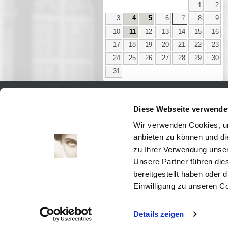
1
2
3
4
5
6
7
8
9
10
11
12
13
14
15
16
17
18
19
20
21
22
23
24
25
26
27
28
29
30
31
Diese Webseite verwende
Aktuell
Digitales
Wir verwenden Cookies, um
Ausstellungen
anbieten zu können und di
Kino
zu Ihrer Verwendung unser
Kino2online
Unsere Partner führen die
Sammlungen
bereitgestellt haben oder
Forschung
Einwilligung zu unseren C
Details zeigen