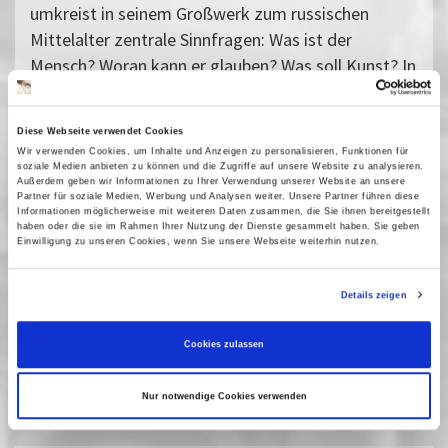
umkreist in seinem Großwerk zum russischen
Mittelalter zentrale Sinnfragen: Was ist der
Mensch? Woran kann er glauben? Was soll Kunst? In
mächtigen Tableaus entwirft er das Bild einer
kargen, gewalttätigen Welt. Ein größerer
Diese Webseite verwendet Cookies
Gegensatz zu den heute üblichen Mittelalterfilmen
Wir verwenden Cookies, um Inhalte und Anzeigen zu personalisieren, Funktionen für
ist kaum vorstellbar, denn Tarkowskij öffnet in sehr
soziale Medien anbieten zu können und die Zugriffe auf unsere Website zu analysieren.
Außerdem geben wir Informationen zu Ihrer Verwendung unserer Website an unsere
langen Einstellungen einen Bild- und
Partner für soziale Medien, Werbung und Analysen weiter. Unsere Partner führen diese
Informationen möglicherweise mit weiteren Daten zusammen, die Sie ihnen bereitgestellt
Reflexionsraum, der Zeit zum Schauen, Fühlen und
haben oder die sie im Rahmen Ihrer Nutzung der Dienste gesammelt haben. Sie geben
Denken lässt.
Einwilligung zu unseren Cookies, wenn Sie unsere Webseite weiterhin nutzen.
Vergangene Vorstellungen
Details zeigen
05 April 2006
| 18:00
08 April 2006
| 20:00
Cookies zulassen
06 März 2013
| 18:00
10 März 2013
| 20:15
Nur notwendige Cookies verwenden