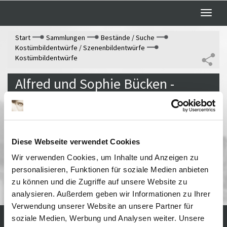
Toggle
naviga
Start
Sammlungen
Bestände / Suche
Kostümbildentwürfe / Szenenbildentwürfe
Kostümbildentwürfe
Alfred und Sophie Bücken -
Kostümbildner
09.8.1910 bzw. 28.12.1913
Entwürfe, Fotos, Presse
Diese Webseite verwendet Cookies
Wir verwenden Cookies, um Inhalte und Anzeigen zu
In Babelsberg gedrehte Filme von Alfred und Sophie
personalisieren, Funktionen für soziale Medien anbieten
Bücken
zu können und die Zugriffe auf unsere Website zu
analysieren. Außerdem geben wir Informationen zu Ihrer
Verwendung unserer Website an unsere Partner für
soziale Medien, Werbung und Analysen weiter. Unsere