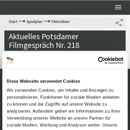
Toggle
naviga
Start
Spielplan
Filmreihen
Aktuelles Potsdamer
Filmgespräch Nr. 218
Diese Webseite verwendet Cookies
Kontakt / Anfahrt
Impressum
Wir verwenden Cookies, um Inhalte und Anzeigen zu
Öffnungszeiten /
Sitemap
personalisieren, Funktionen für soziale Medien anbieten
Datenschutz
Preise
zu können und die Zugriffe auf unsere Website zu
Führungen /
Cookie-
analysieren. Außerdem geben wir Informationen zu Ihrer
Vermittlung
Einstellungen
Über uns
Verwendung unserer Website an unsere Partner für
Freundeskreis
soziale Medien, Werbung und Analysen weiter. Unsere